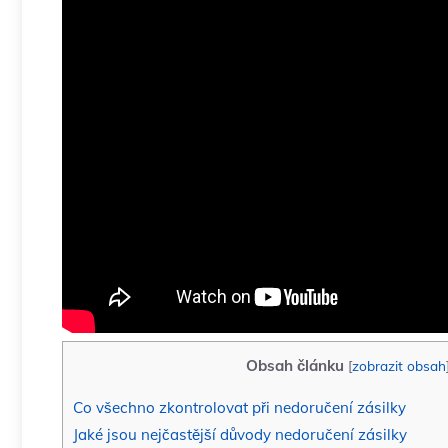
Obsah článku
[
zobrazit obsah
Co všechno zkontrolovat při nedoručení zásilky
Jaké jsou nejčastější důvody nedoručení zásilky