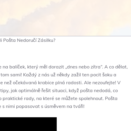
i Pošta Nedoručí Zásilku?
e na balíček, který měl dorazit „dnes nebo zítra“. A co dělat,
 tom sami! Každý z nás už někdy zažil ten pocit šoku a
e než očekávaná krabice plná radosti. Ale nezoufejte! V
py, jak optimálně řešit situaci, když pošta nedodá, co
 po praktické rady, na které se můžete spolehnout. Pošta
e s nimi popasovat s úsměvem na tváři!