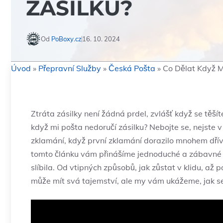
ZÁSILKU?
Od
PoBoxy.cz
16. 10. 2024
Úvod
»
Přepravní Služby
»
Česká Pošta
»
Co Dělat Když M
Ztráta zásilky není žádná prdel, zvlášť když se těšít
když mi pošta nedoručí zásilku? Nebojte se, nejste v
zklamání, když první zklamání dorazilo mnohem dřív
tomto článku vám přinášíme jednoduché a zábavné ti
slíbila. Od vtipných způsobů, jak zůstat v klidu, až
může mít svá tajemství, ale my vám ukážeme, jak s