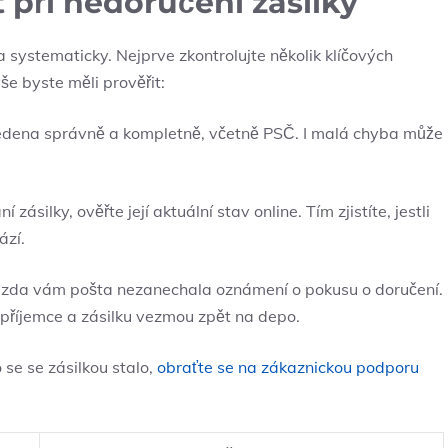
 při nedoručení zásilky
a systematicky. Nejprve zkontrolujte několik klíčových
vše byste měli prověřit:
vedena správně a kompletně, včetně PSČ. I malá chyba může
zásilky, ověřte její aktuální stav online. Tím zjistíte, jestli
ází.
, zda vám pošta nezanechala oznámení o pokusu o doručení.
 příjemce a zásilku vezmou zpět na depo.
 se se zásilkou stalo,
obraťte se na zákaznickou podporu