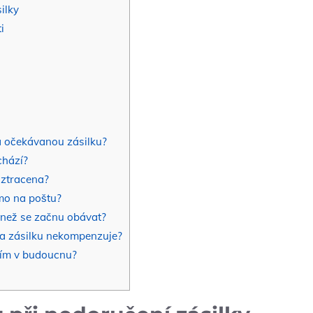
ilky
i
a očekávanou zásilku?
chází?
 ztracena?
ímo na poštu?
 než se začnu obávat?
ta zásilku nekompenzuje?
ním v budoucnu?