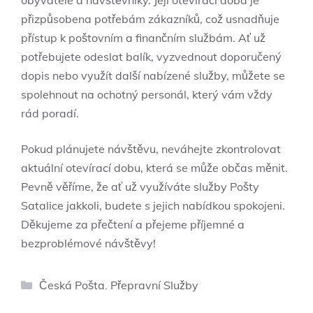
obyvatele a návštěvníky. Její otevírací doba je
přizpůsobena potřebám zákazníků, což usnadňuje
přístup k poštovním a finančním službám. Ať už
potřebujete odeslat balík, vyzvednout doporučený
dopis nebo využít další nabízené služby, můžete se
spolehnout na ochotný personál, který vám vždy
rád poradí.
Pokud plánujete návštěvu, neváhejte zkontrolovat
aktuální otevírací dobu, která se může občas měnit.
Pevně věříme, že ať už využíváte služby Pošty
Satalice jakkoli, budete s jejich nabídkou spokojeni.
Děkujeme za přečtení a přejeme příjemné a
bezproblémové návštěvy!
Rubriky
Česká Pošta
,
Přepravní Služby