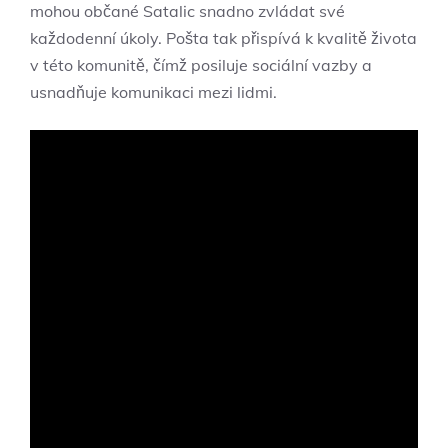
mohou občané Satalic snadno zvládat své
každodenní úkoly. Pošta tak přispívá k kvalitě života
v této komunitě, čímž posiluje sociální vazby a
usnadňuje komunikaci mezi lidmi.