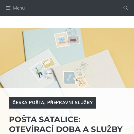
Přeskočit
Menu
na
obsah
ČESKÁ POŠTA
,
PŘEPRAVNÍ SLUŽBY
POŠTA SATALICE:
OTEVÍRACÍ DOBA A SLUŽBY