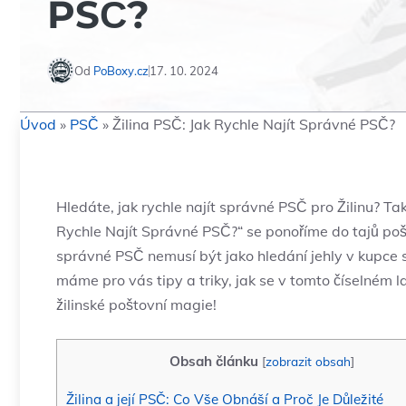
PSČ?
Od
PoBoxy.cz
17. 10. 2024
Úvod
»
PSČ
»
Žilina PSČ: Jak Rychle Najít Správné PSČ?
Hledáte, jak rychle najít správné PSČ pro Žilinu? Ta
Rychle Najít Správné PSČ?“ se ponoříme do tajů poš
správné PSČ nemusí být jako hledání jehly v kupce 
máme pro vás tipy a triky, jak se v tomto číselném 
žilinské poštovní magie!
Obsah článku
[
zobrazit obsah
]
Žilina a její PSČ: Co Vše Obnáší a Proč Je Důležité