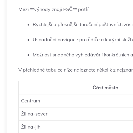
Mezi **výhody znají PSČ** patří:
Rychlejší a přesnější doručení poštovních zási
Usnadnění navigace pro řidiče a kurýrní služb
Možnost snadného vyhledávání konkrétních ad
V přehledné tabulce níže naleznete několik z nejznámě
Část města
Centrum
Žilina-sever
Žilina-jih