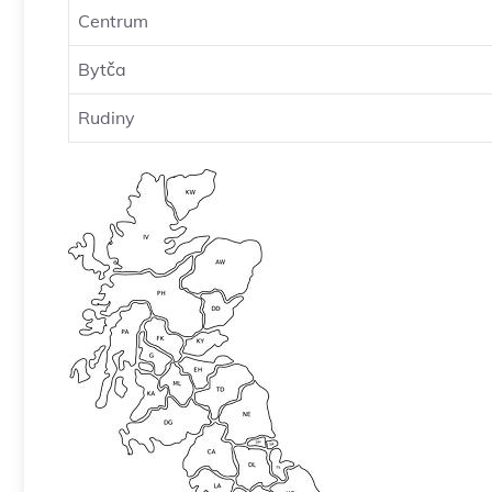
Centrum
Bytča
Rudiny