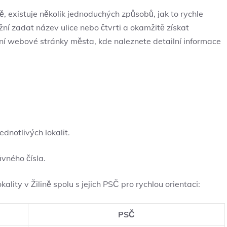
ě, existuje několik jednoduchých způsobů, jak to rychle
ožní zadat název ulice nebo čtvrti a okamžitě získat
lní webové stránky města, kde naleznete detailní informace
dnotlivých lokalit.
ávného čísla.
ality v Žilině spolu s jejich PSČ pro rychlou orientaci:
PSČ