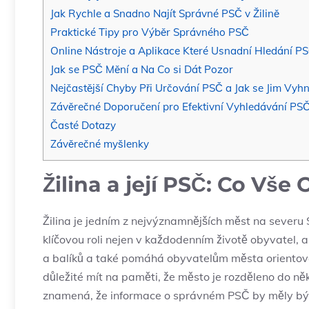
Jak Rychle a Snadno Najít Správné PSČ v Žilině
Praktické Tipy pro Výběr Správného PSČ
Online Nástroje a Aplikace Které Usnadní Hledání P
Jak se PSČ Mění a Na Co si Dát Pozor
Nejčastější Chyby Při Určování PSČ a Jak se Jim Vyh
Závěrečné Doporučení pro Efektivní Vyhledávání PSČ 
Časté Dotazy
Závěrečné myšlenky
Žilina a její PSČ: Co Vše
Žilina je jedním z nejvýznamnějších měst na severu S
klíčovou roli nejen v každodenním životě obyvatel, a
a balíků a také pomáhá obyvatelům města orientovat
důležité mít na paměti, že město je rozděleno do něk
znamená, že informace o správném PSČ by měly být