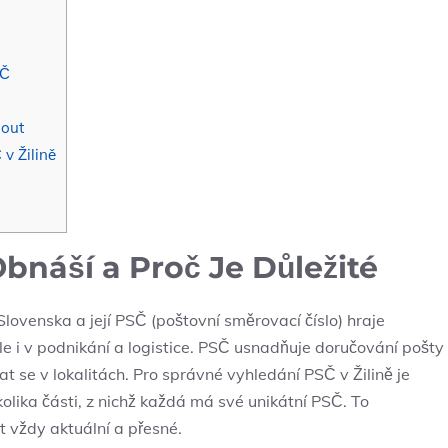
SČ
nout
v Žilině
 Obnáší a Proč Je Důležité
lovenska a její PSČ (poštovní směrovací číslo) hraje
le i v podnikání a logistice. PSČ usnadňuje doručování pošty
 se v lokalitách. Pro správné vyhledání PSČ v Žilině je
olika části, z nichž každá má své unikátní PSČ. To
 vždy aktuální a přesné.