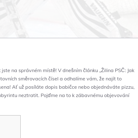
k jste na správném místě! V dnešním článku „Žilina PSČ: Jak
tovních směrovacích čísel a odhalíme vám, že najít to
sena! Ať už posíláte dopis babičce nebo objednáváte pizzu,
labyrintu neztratit. Pojďme na to k zábavnému objevování