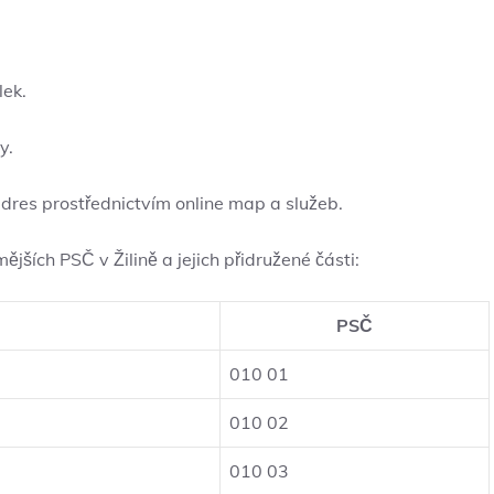
lek.
y.
res prostřednictvím online map a služeb.
jších PSČ v Žilině a jejich přidružené části:
PSČ
010 01
010 02
010 03