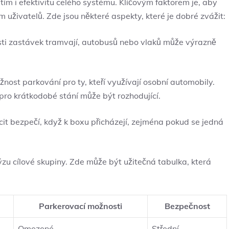
a tím i efektivitu celého systému. Klíčovým faktorem je, aby
uživatelů. Zde‌ jsou ⁤některé aspekty, které⁢ je ⁤dobré zvážit:
osti zastávek tramvají, autobusů nebo ‌vlaků může výrazně
⁢ možnost parkování pro ⁣ty, ‌kteří využívají osobní automobily.
 pro krátkodobé stání může být rozhodující.
it bezpečí, když k boxu⁢ přicházejí,⁣ zejména pokud se jedná⁢
lýzu cílové skupiny. ‌Zde může být užitečná tabulka, která
Parkerovací možnosti
Bezpečnost
Omezené
Střední