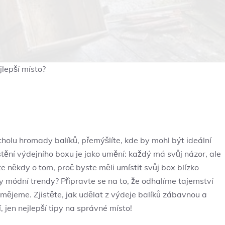
jlepší místo?
vrcholu hromady balíků, přemýšlíte, kde by mohl být ideální
stění výdejního boxu je jako umění: každý má ‌svůj názor, ale
te někdy o ​tom, ‍proč byste měli umístit svůj box blízko
⁣módní ⁢trendy? ⁤Připravte se⁤ na to,⁣ že odhalíme tajemství
smějeme. Zjistěte, ⁤jak udělat z‍ výdeje balíků zábavnou a
 ‍jen nejlepší tipy na správné ‌místo!