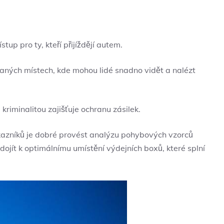
up‌ pro ty, kteří přijíždějí autem.
aných místech, kde mohou lidé snadno vidět ⁣a nalézt
​ kriminalitou zajišťuje ⁤ochranu zásilek.
kazníků‌ je dobré provést ⁣analýzu pohybových vzorců
dojít k​ optimálnímu umístění výdejních ⁣boxů, které splní