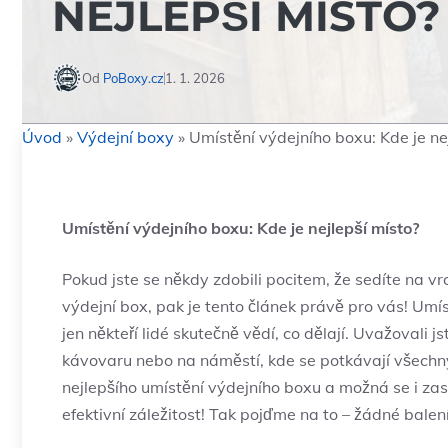
NEJLEPŠÍ MÍSTO?
Od
PoBoxy.cz
1. 1. 2026
Úvod
»
Výdejní boxy
»
Umístění výdejního boxu: Kde je ne
Umístění ‌výdejního boxu:​ Kde je nejlepší místo?
Pokud jste se někdy zdobili⁤ pocitem, že⁣ sedíte na​ 
výdejní box,⁢ pak je‍ tento článek právě pro vás! Umí
jen někteří lidé skutečně vědí, co dělají. Uvažovali js
⁢kávovaru nebo ⁢na náměstí, kde se potkávají všechny 
nejlepšího‌ umístění výdejního boxu a⁣ možná se i⁤ za
efektivní záležitost! Tak pojďme na to ​– žádné balení,