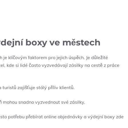
výdejní boxy ve městech
je klíčovým​ faktorem‌ pro ⁣jejich‍ úspěch. Je důležité
tel, kde ⁤si lidé často vyzvedávají zásilky na cestě z práce
ristů ⁢zajišťuje stálý ⁢příliv klientů.
eň mohou⁣ snadno vyzvednout své zásilky.
často⁤ potřebu přebírat online objednávky a výdejní boxy zde