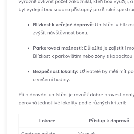
výrazně ovlivnit počet zákazníků, kteří box využijí, 
byl vydejní​ box snadno přístupný ⁣pro široké spektrum 
Blízkost⁣ k veřejné dopravě:
Umístění v ⁣blízk
zvýšit návštěvnost boxu.
Parkerovací ‍možnosti:
⁤Důležité‍ je​ zajistit i
‌Blízkost k parkovištím nebo zóny s ​kapacitou
Bezpečnost lokality:
Uživatelé by měli mít poc
o‍ večerní hodiny.
Při plánování ⁢umístění je​ rovněž​ dobré provést‍ ana
porovná jednotlivé lokality podle různých kriterií:
Lokace
Přístup k dopravě
Centrum města
Vysoká