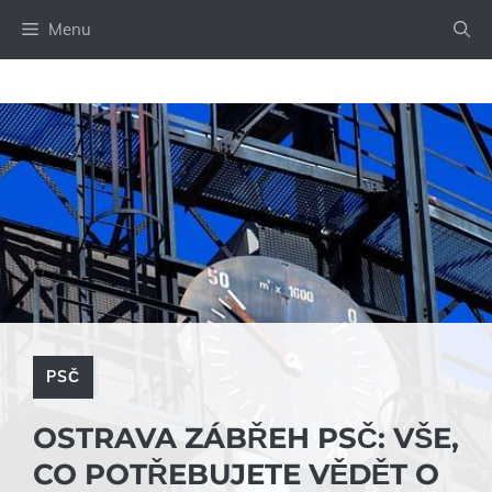
Přeskočit
Menu
na
obsah
PSČ
OSTRAVA ZÁBŘEH PSČ: VŠE,
CO POTŘEBUJETE VĚDĚT O