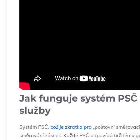
Jak funguje systém PSČ 
služby
Systém PSČ,
což je zkratka pro
„poštovní směrovací č
směrování zásilek. Každé PSČ odpovídá určitému g