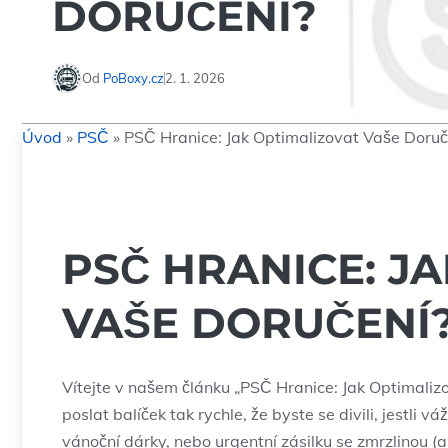
DORUČENÍ?
Od
PoBoxy.cz
2. 1. 2026
Úvod
»
PSČ
»
PSČ Hranice: Jak Optimalizovat Vaše Doruč
PSČ HRANICE: J
VAŠE DORUČENÍ
Vítejte v našem článku „PSČ Hranice: Jak Optimalizo
poslat balíček tak rychle, že byste se divili, jestli 
vánoční dárky, nebo urgentní zásilku se zmrzlinou (a