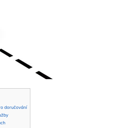
ro doručování
lužby
ách