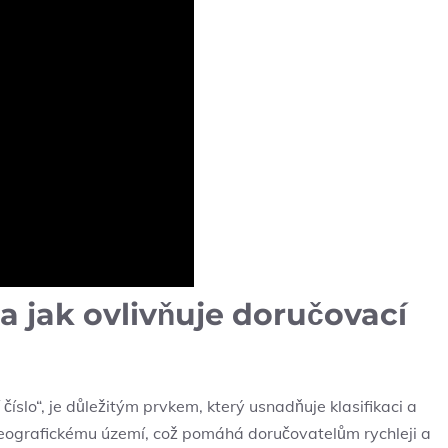
a jak ovlivňuje doručovací
íslo“, je důležitým prvkem, který usnadňuje klasifikaci a
eografickému území, což pomáhá doručovatelům rychleji a