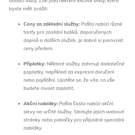
dodací lhůty. Zde jsou některé​ klíčové body, které
byste měli zvážit:
Ceny za základní služby:
Pošta nabízí různé
tarify pro zasílání balíků, doporučených
dopisů ‌a dalších služeb. Je dobré si porovnat⁤
ceny předem.
Příplatky:
Některé ‍služby zahrnují dodatečné
poplatky, například za expresní doručení⁤
nebo ⁣pojištění. Ujistěte se, že víte, ⁤co vše
budete muset zaplatit.
Akční nabídky:
⁢Pošta často nabízí akční
slevy na určité služby. Sledujte jejich webové
stránky nebo pobočky pro případné speciální
nabídky.