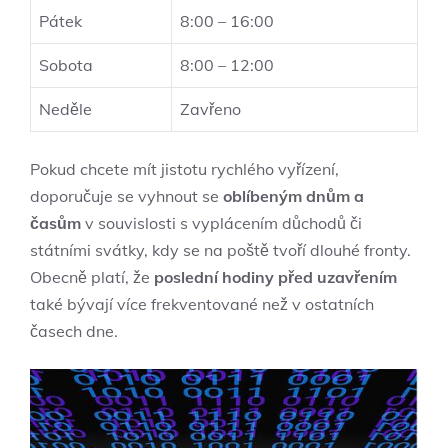
Pátek
8:00 – 16:00
Sobota
8:00 – 12:00
Neděle
Zavřeno
Pokud ‍chcete mít⁣ jistotu rychlého vyřízení,
doporučuje se vyhnout se
oblíbeným dnům a
časům
⁣v souvislosti s vyplácením důchodů či
státními svátky, kdy se na poště tvoří dlouhé⁣ fronty.⁢
Obecně platí, že
poslední hodiny před uzavřením
také bývají ⁢více frekventované než v ostatních
časech dne.