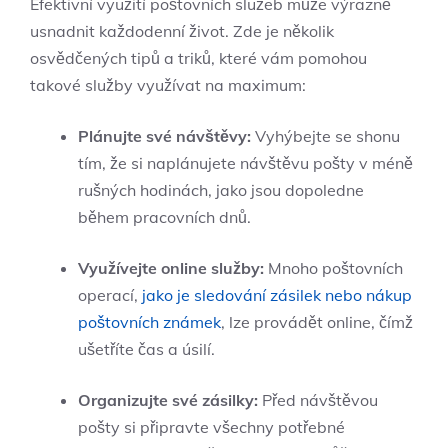
Efektivní ⁣využití poštovních služeb může výrazně
usnadnit každodenní život. Zde je několik
osvědčených⁢ tipů a triků, které vám pomohou ​
takové služby využívat na ​maximum:
Plánujte ⁢své návštěvy:
Vyhýbejte se shonu⁤
tím, že si naplánujete návštěvu pošty v méně
rušných hodinách, jako ⁣jsou dopoledne
během pracovních dnů.
Využívejte online služby:
Mnoho‌ poštovních⁢
operací,‍
jako je sledování zásilek nebo nákup
poštovních známek
, ⁢lze provádět online, čímž
ušetříte čas a úsilí.
Organizujte své⁣ zásilky:
Před návštěvou
pošty si připravte všechny potřebné