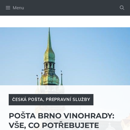
Přeskočit
Menu
na
obsah
ČESKÁ POŠTA
,
PŘEPRAVNÍ SLUŽBY
POŠTA BRNO VINOHRADY:
VŠE, CO POTŘEBUJETE