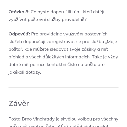
Otázka 8:
Co byste doporučili těm,⁣ kteří chtějí
využívat poštovní služby ⁤pravidelně?
Odpověď:
Pro pravidelné využívání poštovních
⁤služeb doporučuji zaregistrovat se pro službu „Moje
pošta“, kde můžete ​sledovat svoje zásilky a mít
přehled o všech důležitých informacích. Také je⁤ vždy
dobré⁢ mít po ruce kontaktní číslo​ na poštu pro
jakékoli dotazy.
Závěr
Pošta Brno Vinohrady je skvělou volbou pro ‌všechny‌
vaše poštovní potřeby.‌ Ať už⁤ potřebujete poslat