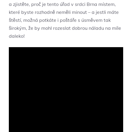
⁢a zjistěte, proč je tento úřad v srdci Brna místem,
které byste rozhodně neměli⁢ minout – ‌a jestli máte
štěstí, možná potkáte i poštáře s úsměvem tak
širokým, že by mohl rozeslat dobrou náladu na míle
daleko!