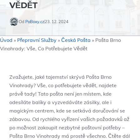
VĚDĚT
Od
PoBoxy.cz
23. 12. 2024
Úvod
»
Přepravní Služby
»
Česká Pošta
»
Pošta Brno
Vinohrady: Vše, Co Potřebujete Vědět
Zvažujete, jaké tajemství skrývá​ Pošta Brno
Vinohrady? Vše, co potřebujete vědět, najdete
právě tady! ‍Tato pošta není jen místem, kde
odesíláte balíky a vyzvedáváte zásilky, ale i
magickým centrem, kde se​ setkává doručování se
zábavou. Od rychlého vyřízení vašich požadavků‍ až
po možnost zakoupit nezbytné poštovní potřeby –
⁤Pošta Brno Vinohrady má prostě všechno.⁣ Čtěte dál