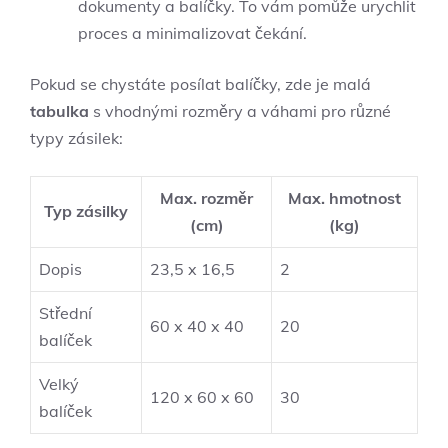
dokumenty ​a balíčky. To vám pomůže urychlit
⁤proces​ a⁣ minimalizovat čekání.
Pokud se chystáte posílat balíčky, zde je ​malá
tabulka
s vhodnými rozměry a váhami pro různé
typy zásilek:
Max. rozměr
Max. hmotnost
Typ zásilky
(cm)
(kg)
Dopis
23,5‍ x 16,5
2
Střední
60 x 40 x 40
20
balíček⁢
Velký
120 x 60 x ‌60
30
balíček⁤