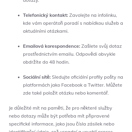
Telefonický kontakt:
Zavolejte na infolinku,‍
kde vám operátoři⁤ poradí s nabídkou služeb⁣ a​
aktuálními otázkami.
Emailová korespondence:
Zašlete svůj dotaz
prostřednictvím⁤ emailu. Odpovědi obvykle
obdržíte do 48 hodin.
Sociální sítě:
Sledujte oficiální ‌profily pošty na
platformách jako‍ Facebook a Twitter. Můžete
zde také položit otázku nebo‍ komentář.
Je důležité mít na paměti, že pro ‍některé ⁣služby
nebo dotazy může být potřeba​ mít připravené‍
specifické informace, jako jsou čísla ⁤zásilek ⁣nebo
identifikační údaje, což usnadní a urychlí proces