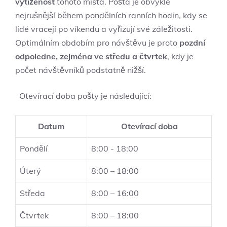
vytíženost
tohoto místa. Pošta ‍je obvykle
nejrušnější během pondělních ranních hodin, kdy se
lidé vracejí po​ víkendu a vyřizují své záležitosti.
Optimálním obdobím⁤ pro návštěvu je proto
pozdní
odpoledne, zejména ⁤ve ‌středu a čtvrtek
, kdy je
počet návštěvníků podstatně nižší.
‌ ‌ Otevírací doba⁤ pošty je následující:
Datum
Otevírací doba
Pondělí
8:00 ‌- 18:00
Úterý
8:00 – 18:00
Středa
8:00 – 16:00
Čtvrtek
8:00 – 18:00