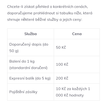
Chcete-li získat přehled o konkrétních cenách,
doporučujeme prohlédnout ⁢si tabulku níže, která
shrnuje některé běžné služby a ​jejich‌ ceny:
Služba
Cena
Doporučený dopis (do
50 Kč
50 g)
Balení do 1 kg
100 ⁤Kč
(standardní doručení)
Expresní balík (do 5 kg)
200 Kč
10 Kč⁤ za každých 1
Pojištění‍ zásilky
000 Kč hodnoty