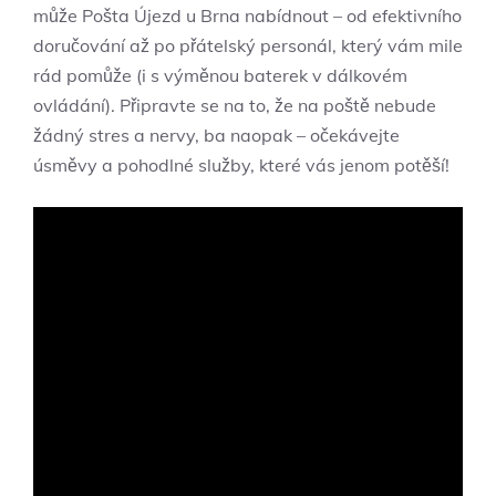
může Pošta Újezd u Brna nabídnout – od efektivního
doručování až po přátelský personál, který vám mile
rád pomůže (i s výměnou baterek v dálkovém
ovládání). Připravte se na to, že na poště nebude
žádný stres a nervy, ba naopak – očekávejte
úsměvy a pohodlné služby, které vás jenom potěší!