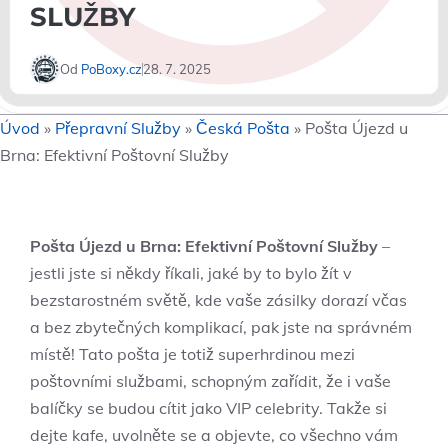
SLUŽBY
Od
PoBoxy.cz
28. 7. 2025
Úvod
»
Přepravní Služby
»
Česká Pošta
»
Pošta Újezd u
Brna: Efektivní Poštovní Služby
Pošta Újezd u Brna: Efektivní Poštovní Služby
–
jestli jste si někdy říkali, jaké by to bylo žít v
bezstarostném světě, kde vaše zásilky dorazí včas
a bez zbytečných komplikací, pak jste na správném
místě! Tato pošta je totiž superhrdinou mezi
poštovními službami, schopným zařídit, že i vaše
balíčky se budou cítit jako VIP celebrity. Takže si
dejte kafe, uvolněte se a objevte, co všechno vám