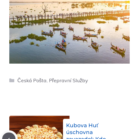
Rubriky
Česká Pošta
,
Přepravní Služby
Kubova Huť
úschovna