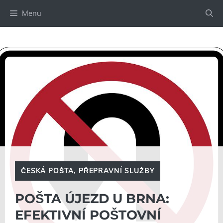
Přeskočit
Menu
na
obsah
ČESKÁ POŠTA
,
PŘEPRAVNÍ SLUŽBY
POŠTA ÚJEZD U BRNA:
EFEKTIVNÍ POŠTOVNÍ