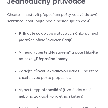
Jednoduchý průvodce
Chcete-li nastavit přeposílání pošty ve své datové
schránce, postupujte podle následujících kroků:
Přihlaste se
do své datové schránky pomocí
platných přihlašovacích údajů.
V menu vyberte
„Nastavení“
a poté klikněte
na sekci
„Přeposílání pošty“
.
Zadejte
cílovou e-mailovou adresu
, na kterou
chcete svou poštu přeposílat.
Vyberte
typ přeposílání
(trvalé, dočasné
nebo na základě konkrétních kritérií).