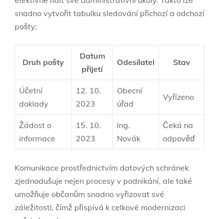
efektivně řídit své administrativní úkoly. Takto lze
snadno vytvořit tabulku sledování příchozí a odchozí
pošty:
Datum
Druh pošty
Odesílatel
Stav
přijetí
Účetní
12. 10.
Obecní
Vyřízeno
doklady
2023
úřad
Žádost o
15. 10.
Ing.
Čeká na
informace
2023
Novák
odpověď
Komunikace prostřednictvím datových schránek
zjednodušuje nejen procesy v podnikání, ale také
umožňuje občanům snadno vyřizovat své
záležitosti, čímž přispívá k celkové modernizaci