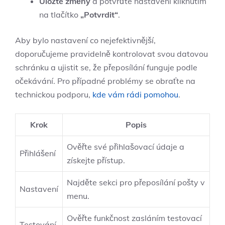
Uložte změny
a potvrďte nastavení kliknutím
na tlačítko
„Potvrdit“
.
Aby bylo nastavení co nejefektivnější,
doporučujeme pravidelně kontrolovat svou datovou
schránku a ujistit se, že přeposílání funguje podle
očekávání. Pro případné problémy se obraťte na
technickou podporu,
kde vám rádi pomohou
.
Krok
Popis
Ověřte své přihlašovací údaje a
Přihlášení
získejte přístup.
Najděte sekci pro přeposílání pošty v
Nastavení
menu.
Ověřte funkčnost zasláním testovací
Testování