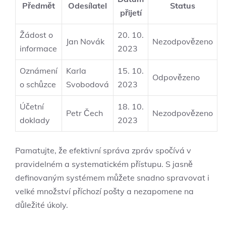
Předmět
Odesílatel
Status
přijetí
Žádost o
20. 10.
Jan Novák
Nezodpovězeno
informace
2023
Oznámení
Karla
15. 10.
Odpovězeno
o schůzce
Svobodová
2023
Účetní
18. 10.
Petr Čech
Nezodpovězeno
doklady
2023
Pamatujte, že efektivní správa zpráv spočívá v
pravidelném a systematickém přístupu. S jasně
definovaným systémem můžete snadno spravovat i
velké množství příchozí pošty a nezapomene na
důležité úkoly.