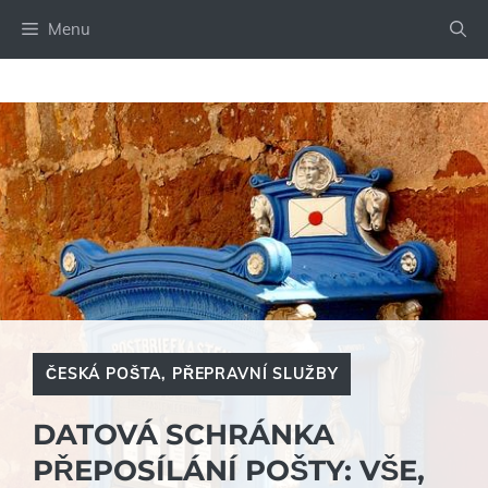
Přeskočit
Menu
na
obsah
ČESKÁ POŠTA
,
PŘEPRAVNÍ SLUŽBY
DATOVÁ SCHRÁNKA
PŘEPOSÍLÁNÍ POŠTY: VŠE,