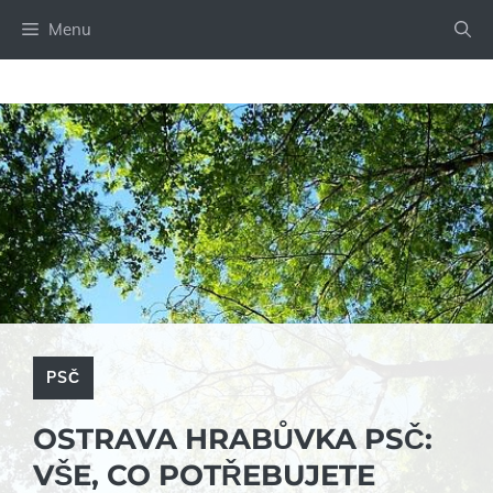
Přeskočit
Menu
na
obsah
PSČ
OSTRAVA HRABŮVKA PSČ:
VŠE, CO POTŘEBUJETE