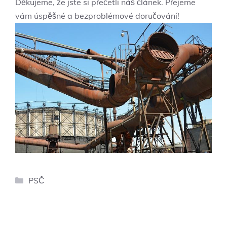
Děkujeme, že jste si přečetli náš článek. Přejeme
vám úspěšné a bezproblémové doručování!
Rubriky
PSČ