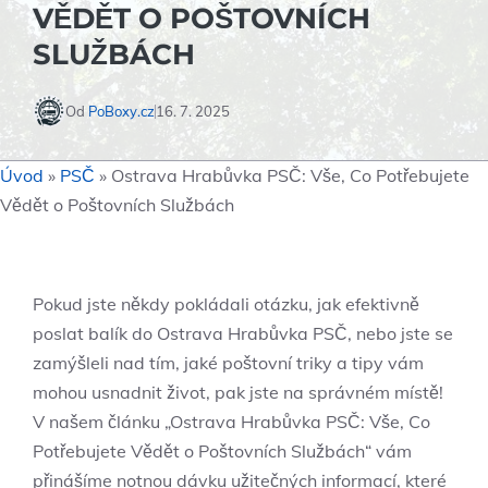
VĚDĚT O POŠTOVNÍCH
SLUŽBÁCH
Od
PoBoxy.cz
16. 7. 2025
Úvod
»
PSČ
»
Ostrava Hrabůvka PSČ: Vše, Co Potřebujete
Vědět o Poštovních Službách
Pokud jste někdy pokládali otázku, jak efektivně
poslat balík do Ostrava Hrabůvka PSČ, nebo jste se
zamýšleli nad tím, jaké poštovní triky a tipy vám
mohou usnadnit život, pak jste na správném místě!
V našem článku „Ostrava Hrabůvka PSČ: Vše, Co
Potřebujete Vědět o Poštovních Službách“ vám
přinášíme notnou dávku užitečných informací, které