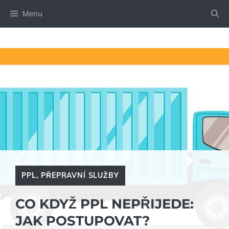
Přeskočit
Menu
na
obsah
PPL
,
PŘEPRAVNÍ SLUŽBY
CO KDYŽ PPL NEPŘIJEDE:
JAK POSTUPOVAT?