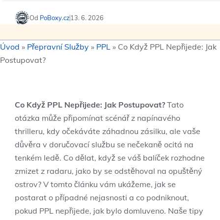
Od
PoBoxy.cz
13. 6. 2026
Úvod
»
Přepravní Služby
»
PPL
»
Co Když PPL Nepřijede: Jak
Postupovat?
Co Když PPL Nepřijede: Jak Postupovat?
Tato
otázka může připomínat scénář z napínavého
thrilleru, kdy očekáváte záhadnou zásilku, ale vaše
důvěra v doručovací službu se nečekaně ocitá na
tenkém ledě. Co dělat, když se váš balíček rozhodne
zmizet z radaru, jako by se odstěhoval na opuštěný
ostrov? V tomto článku vám ukážeme, jak se
postarat o případné nejasnosti a co podniknout,
pokud PPL nepřijede, jak bylo domluveno. Naše tipy