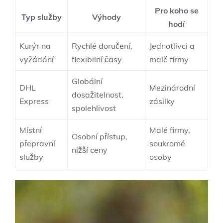
Pro koho se
Typ služby
Výhody
hodí
Kurýr na
Rychlé doručení,
Jednotlivci a
vyžádání
flexibilní časy
malé firmy
Globální
DHL
Mezinárodní
dosažitelnost,
Express
zásilky
spolehlivost
Místní
Malé firmy,
Osobní přístup,
přepravní
soukromé
nižší ceny
služby
osoby