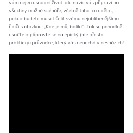
vám nejen usnadní život, ale navíc vás připraví na
všechny možné scénáře, včetně toho, co udělat,
pokud budete muset čelit svému nejoblíbenějšímu
řidiči s otázkou: „Kde je můj balík?“. Tak se pohodlně
usaďte a připravte se na epický (ale přesto
praktický) průvodce, který vás nenechá v nesnázích!