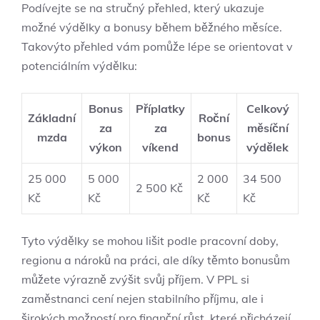
Podívejte se na stručný přehled, který ukazuje
možné výdělky a bonusy během běžného měsíce.
Takovýto přehled vám pomůže lépe se orientovat v
potenciálním výdělku:
Bonus
Příplatky
Celkový
Základní
Roční
za
za
měsíční
mzda
bonus
výkon
víkend
výdělek
25 000
5 000
2 000
34 500
2 500 Kč
Kč
Kč
Kč
Kč
Tyto výdělky se mohou lišit podle pracovní doby,
regionu a nároků na práci, ale díky těmto bonusům
můžete výrazně zvýšit svůj příjem. V PPL si
zaměstnanci cení nejen stabilního příjmu, ale i
širokých možností pro finanční růst, které přicházejí