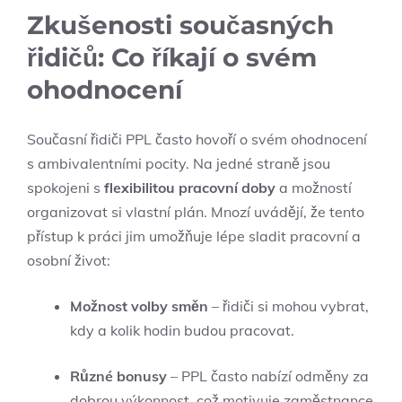
Zkušenosti současných
řidičů: Co říkají o svém
ohodnocení
Současní řidiči PPL často hovoří o svém ohodnocení
s ambivalentními pocity. Na jedné straně jsou
spokojeni s
flexibilitou pracovní doby
a možností
organizovat si vlastní plán. Mnozí uvádějí, že tento
přístup k práci jim umožňuje lépe sladit pracovní a
osobní život:
Možnost volby směn
– řidiči si mohou vybrat,
kdy a kolik hodin budou pracovat.
Různé bonusy
– PPL často nabízí odměny za
dobrou výkonnost, což motivuje zaměstnance