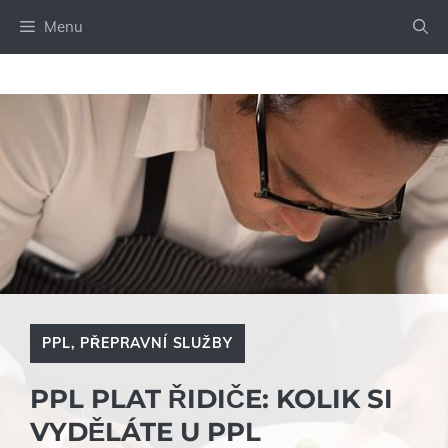
Přeskočit
Menu
na
obsah
PPL
,
PŘEPRAVNÍ SLUŽBY
PPL PLAT ŘIDIČE: KOLIK SI
VYDĚLÁTE U PPL