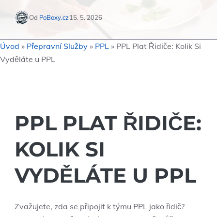
Od
PoBoxy.cz
15. 5. 2026
Úvod
»
Přepravní Služby
»
PPL
»
PPL Plat Řidiče: Kolik Si
Vyděláte u PPL
PPL PLAT ŘIDIČE:
KOLIK SI
VYDĚLÁTE U PPL
Zvažujete, zda se připojit k týmu PPL jako řidič?