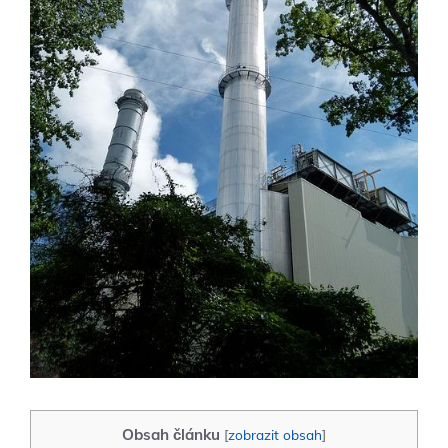
Obsah článku
[
zobrazit obsah
]