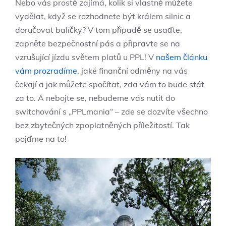
Nebo vás prostě zajímá, kolik si vlastně můžete
vydělat, když se rozhodnete být králem silnic a
doručovat balíčky? V tom případě se usaďte,
zapněte bezpečnostní pás a připravte se na
vzrušující jízdu světem platů u PPL! V
našem článku
vám prozradíme
, jaké finanční odměny na vás
čekají a jak můžete spočítat, zda vám to bude stát
za to. A nebojte se, nebudeme vás nutit do
switchování s „PPLmania“ – zde se dozvíte všechno
bez zbytečných zpoplatněných příležitostí. Tak
pojďme na to!