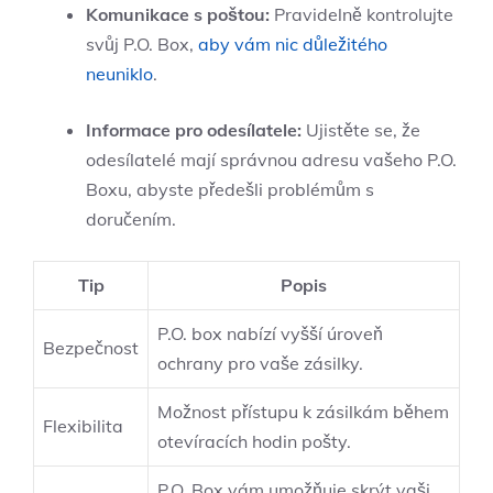
Komunikace s poštou:
Pravidelně kontrolujte
svůj P.O. Box,
aby vám nic důležitého
neuniklo
.
Informace pro odesílatele:
Ujistěte se, že
odesílatelé mají správnou adresu vašeho P.O.
Boxu, abyste předešli problémům s
doručením.
Tip
Popis
P.O. box nabízí vyšší úroveň
Bezpečnost
ochrany pro vaše zásilky.
Možnost přístupu k zásilkám během
Flexibilita
otevíracích hodin pošty.
P.O. Box vám umožňuje skrýt vaši