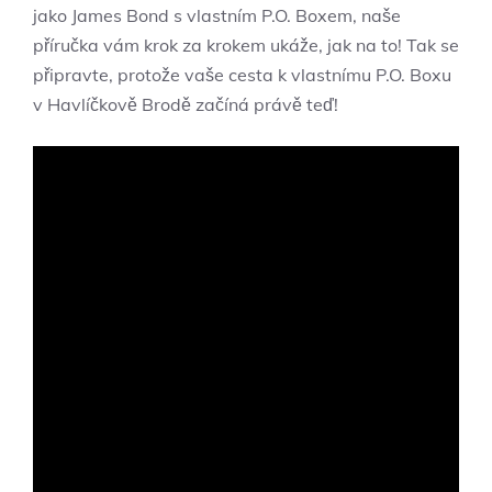
jako James Bond s vlastním P.O. Boxem, naše
příručka vám krok za krokem ukáže, jak na to! Tak se
připravte, protože vaše cesta k vlastnímu P.O. Boxu
v Havlíčkově Brodě začíná právě teď!