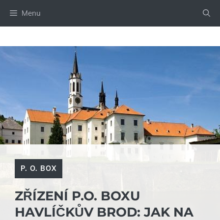
Přeskočit
Menu
na
obsah
P. O. BOX
ZŘÍZENÍ P.O. BOXU
HAVLÍČKŮV BROD: JAK NA