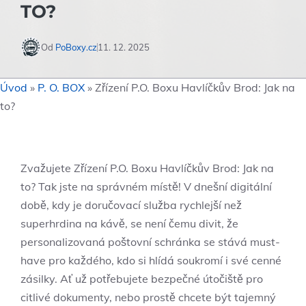
TO?
Od
PoBoxy.cz
11. 12. 2025
Úvod
»
P. O. BOX
»
Zřízení P.O. Boxu Havlíčkův Brod: Jak na
to?
Zvažujete Zřízení P.O. Boxu Havlíčkův Brod: Jak na
to? Tak jste na správném místě! V dnešní digitální
době, kdy je doručovací služba rychlejší než
superhrdina na kávě, se není čemu divit, že
personalizovaná poštovní schránka se stává must-
have pro každého, kdo si hlídá soukromí i své cenné
zásilky. Ať už potřebujete bezpečné útočiště pro
citlivé dokumenty, nebo prostě chcete být tajemný