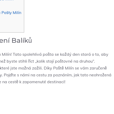
 Pošty Milín
ení Balíků
a Milín! Tato spolehlivá pošta se každý den stará o to, aby
než byste stihli říct „kolik stojí poštovné na druhou“.
teré jste možná zažili. Díky Poště Milín se vám zaručeně
y. Pojďte s námi na cestu za poznáním, jak tato neohrožená
ane na cestě k zapomenuté destinaci!