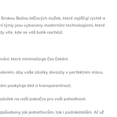
širokou škálou klíčových služeb, které zajišťují rychlé a
lní týmy jsou vybaveny moderními technologiemi, které
y víte, kde se váš balík nachází.
ání, které minimalizuje čas čekání.
lením, aby vaše zásilky dorazily v perfektním stavu.
vám poskytuje klid a transparentnost.
ásilek na naší pobočce pro vaši pohodlnost.
izpůsobeny jak jednotlivcům, tak i podnikatelům. Ať už