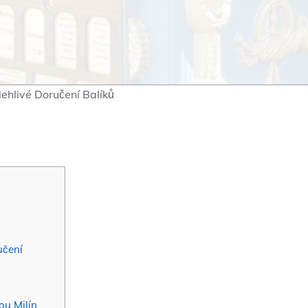
lehlivé Doručení Balíků
učení
ou Milín