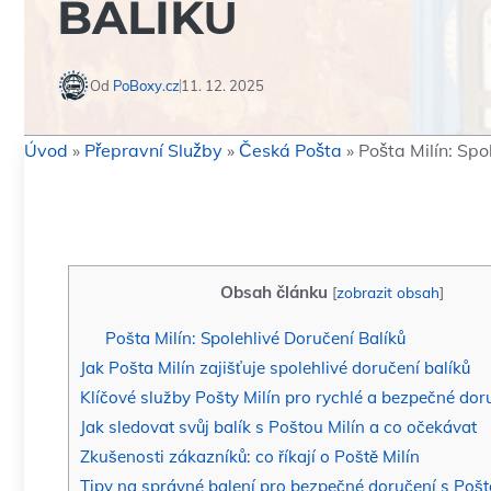
BALÍKŮ
Od
PoBoxy.cz
11. 12. 2025
Úvod
»
Přepravní Služby
»
Česká Pošta
»
Pošta Milín: Spo
Obsah článku
[
zobrazit obsah
]
Pošta Milín: Spolehlivé Doručení Balíků
Jak Pošta Milín zajišťuje spolehlivé doručení balíků
Klíčové služby Pošty Milín pro rychlé a bezpečné dor
Jak sledovat svůj balík s Poštou Milín a co očekávat
Zkušenosti zákazníků: co říkají o Poště Milín
Tipy na správné balení pro bezpečné doručení s Pošt