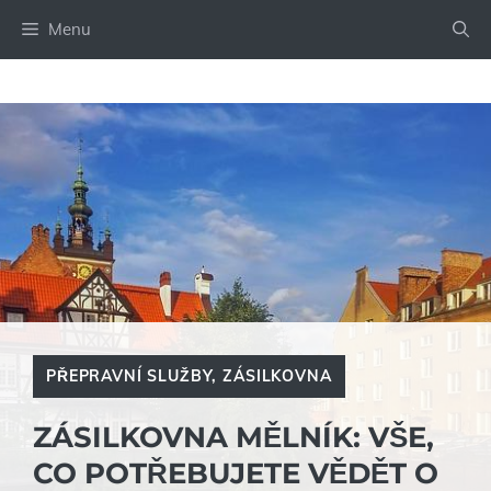
Přeskočit
Menu
na
obsah
PŘEPRAVNÍ SLUŽBY
,
ZÁSILKOVNA
ZÁSILKOVNA MĚLNÍK: VŠE,
CO POTŘEBUJETE VĚDĚT O