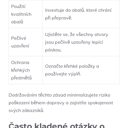
Použití
Investuje do obalů, které chrání
kvalitních
při přepravě.
obalů
Ujistěte se, že všechny otvory
Pečlivé
jsou pečlivě uzavřeny lepící
uzavření
páskou.
Ochrana
Označte křehké položky a
křehkých
používejte výplň.
předmětů
Dodržováním těchto zásad minimalizujete riziko
poškození během dopravy a zajistíte spokojenost
svých zákazníků.
Často kladené otázky o