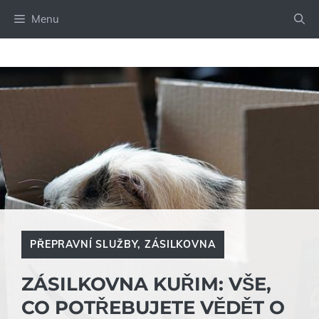
Přeskočit
Menu
na
obsah
PŘEPRAVNÍ SLUŽBY
,
ZÁSILKOVNA
ZÁSILKOVNA KUŘIM: VŠE,
CO POTŘEBUJETE VĚDĚT O