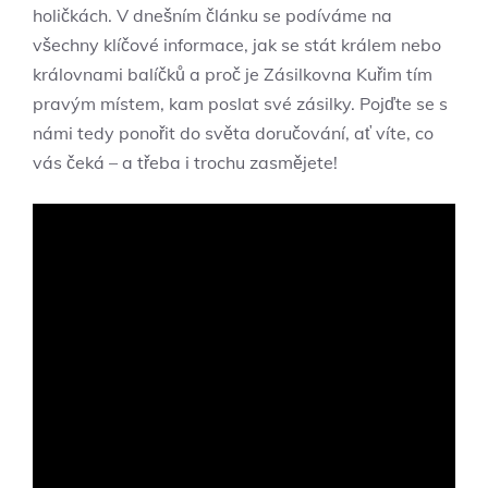
holičkách. V dnešním článku se podíváme na
všechny klíčové informace, jak se stát králem nebo
královnami balíčků a proč je Zásilkovna Kuřim tím
pravým místem, kam poslat své zásilky. Pojďte se s
námi tedy ponořit do světa doručování, ať víte, co
vás čeká – a třeba i trochu zasmějete!