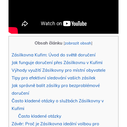
Obsah článku
[
zobrazit obsah
]
Zásilkovna Kuřim: Úvod do světě doručení
Jak funguje doručení přes Zásilkovnu v Kuřimi
Výhody využití Zásilkovny pro místní obyvatele
Tipy pro efektivní sledování vašich zásilek
Jak správně balit zásilky pro bezproblémové
doručení
Často kladené otázky o službách Zásilkovny v
Kuřimi
Často kladené otázky
Závěr: Proč je Zásilkovna ideální volbou pro