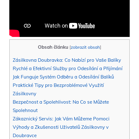
Obsah článku
[
zobrazit obsah
]
Zásilkovna Doubravka: Co Nabízí pro Vaše Balíky
Rychlé a Efektivní Služby pro Odesílání a Přijímání
Jak Funguje Systém Odběru a Odesílání Balíků
Praktické Tipy pro Bezproblémové Využití
Zásilkovny
Bezpečnost a Spolehlivost: Na Co se Můžete
Spolehnout
Zákaznický Servis: Jak Vám Můžeme Pomoci
Výhody a Zkušenosti Uživatelů Zásilkovny v
Doubravce