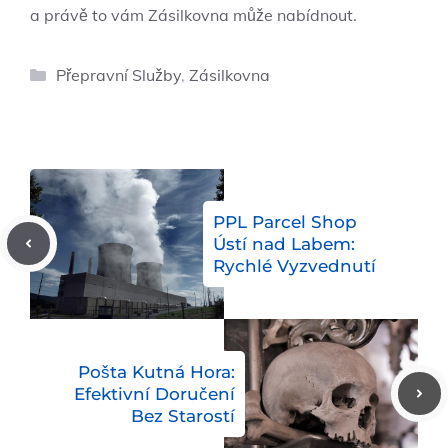
a právě to vám Zásilkovna může nabídnout.
Rubriky
Přepravní Služby
,
Zásilkovna
PPL Parcel Shop
Ústí nad Labem:
Rychlé Vyzvednutí
Pošta Kutná Hora:
Efektivní Doručení
Bez Starostí