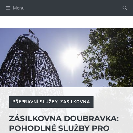
Přeskočit
Menu
na
obsah
PŘEPRAVNÍ SLUŽBY
,
ZÁSILKOVNA
ZÁSILKOVNA DOUBRAVKA:
POHODLNÉ SLUŽBY PRO