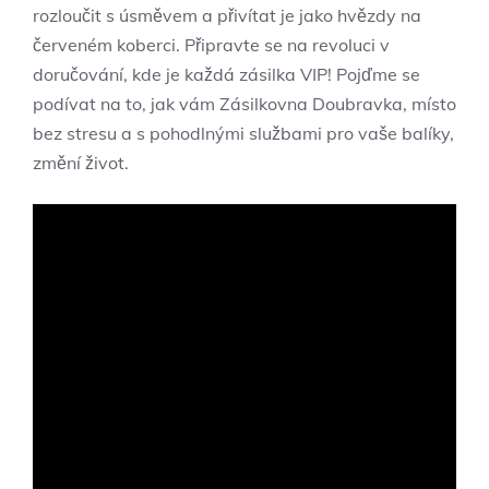
rozloučit s úsměvem a přivítat je jako hvězdy na
červeném koberci. Připravte se na revoluci v
doručování, kde je každá zásilka VIP! Pojďme se
podívat na to, jak vám Zásilkovna Doubravka, místo
bez stresu a s pohodlnými službami pro vaše balíky,
změní život.