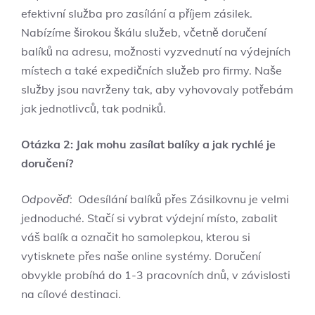
efektivní služba pro‍ zasílání a⁣ příjem zásilek.
Nabízíme širokou škálu služeb, včetně doručení
⁣balíků na adresu, možnosti vyzvednutí na⁣ výdejních
místech a také⁤ expedičních služeb pro firmy.⁢ Naše
služby jsou navrženy tak, aby vyhovovaly potřebám
jak jednotlivců, tak podniků.
Otázka 2: Jak mohu zasílat balíky ​a jak rychlé je
doručení?
Odpověď:
‌ Odesílání balíků ‌přes Zásilkovnu je velmi
jednoduché. ‍Stačí si vybrat výdejní místo, zabalit⁣
váš ​balík ⁢a ⁤označit ho samolepkou, kterou si
vytisknete přes⁣ naše online systémy.⁣ Doručení
obvykle probíhá do‍ 1-3 pracovních dnů, v⁣ závislosti
na cílové destinaci.