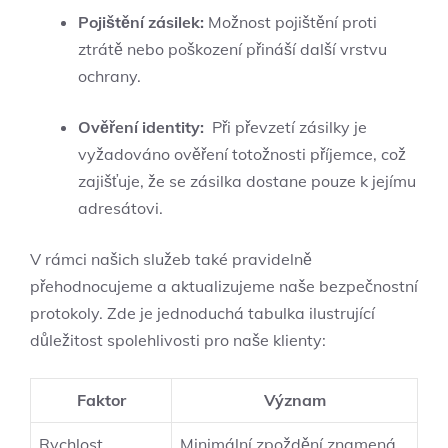
Pojištění​ zásilek:
Možnost pojištění proti
ztrátě nebo⁣ poškození ⁢přináší další vrstvu
ochrany.
Ověření ​identity:
‌ Při převzetí zásilky je
vyžadováno ověření totožnosti příjemce, což
zajišťuje, ⁤že se ‌zásilka⁢ dostane pouze k jejímu
adresátovi.
V rámci našich ‍služeb také pravidelně
přehodnocujeme a aktualizujeme naše bezpečnostní‌
protokoly. Zde je jednoduchá ⁤tabulka ilustrující
důležitost spolehlivosti pro naše ‌klienty:
Faktor
Význam
Rychlost
Minimální zpoždění ‌znamená