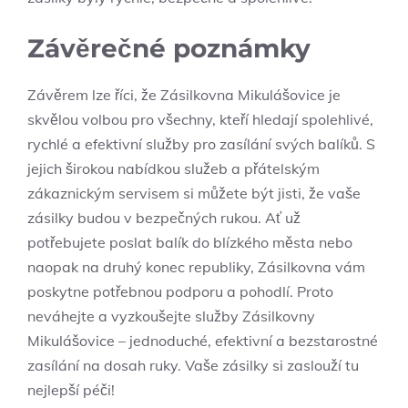
Závěrečné poznámky
Závěrem lze říci, že Zásilkovna Mikulášovice je
skvělou volbou pro všechny,⁣ kteří hledají spolehlivé,
rychlé a efektivní služby pro zasílání svých balíků. S
jejich širokou nabídkou služeb a přátelským‍
zákaznickým servisem si můžete být jisti,‍ že vaše
zásilky budou v bezpečných rukou. Ať ⁣už
potřebujete ‌poslat ‌balík ‌do blízkého města⁣ nebo
naopak na⁣ druhý konec republiky, ‌Zásilkovna vám
poskytne potřebnou podporu a ⁤pohodlí. Proto
neváhejte a⁣ vyzkoušejte služby Zásilkovny ​
Mikulášovice​ – ‌jednoduché,⁢ efektivní⁣ a bezstarostné
zasílání na⁣ dosah ruky. Vaše zásilky si zaslouží tu
nejlepší péči!