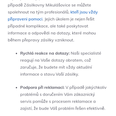
případě Zásilkovny Mikulášovice se můžete​
spolehnout na tým profesionálů,
kteří jsou vždy
připraveni pomoci
. Jejich úkolem je nejen řešit
případné komplikace, ale⁤ také ‍poskytovat
informace a odpovědi na dotazy, které ​mohou
během přepravy zásilky vzniknout.
Rychlá reakce na dotazy:
Naši⁢ specialisté
reagují na Vaše dotazy obratem, což
zaručuje, ⁤že budete mít vždy aktuální​
informace o stavu Vaší zásilky.
Podpora při reklamaci:
V⁢ případě jakýchkoliv
‍problémů s doručením Vám zákaznický
servis pomůže ⁤s ⁤procesem reklamace a
⁤zajistí,⁤ že bude Váš⁣ problém řešen ⁤efektivně.