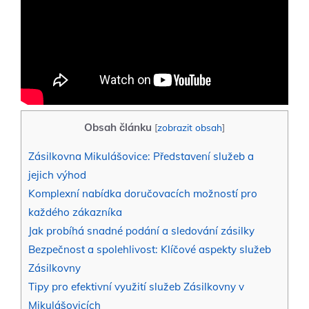
Obsah článku
[
zobrazit obsah
]
Zásilkovna Mikulášovice: Představení služeb a
jejich výhod
Komplexní nabídka doručovacích možností pro
každého‍ zákazníka
Jak probíhá ⁤snadné podání a sledování zásilky
Bezpečnost ​a spolehlivost:‌ Klíčové aspekty služeb
Zásilkovny
Tipy pro efektivní využití služeb Zásilkovny v
Mikulášovicích