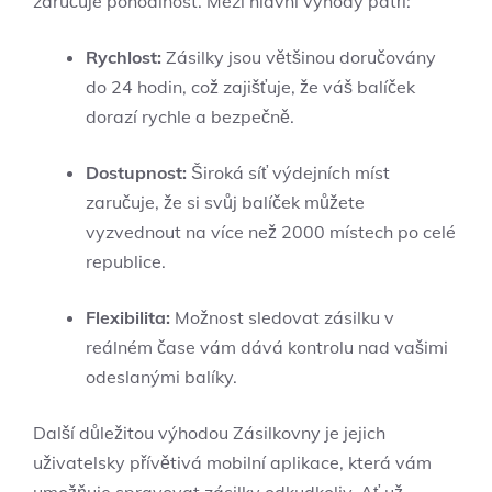
zaručuje ‌pohodlnost.‌ Mezi hlavní ⁤výhody⁣ patří:
Rychlost:
Zásilky jsou většinou doručovány
do 24 hodin, což zajišťuje, že‌ váš balíček
dorazí rychle ⁢a bezpečně.
Dostupnost:
Široká síť‍ výdejních míst​
zaručuje, že si svůj balíček můžete
vyzvednout na⁣ více než 2000 místech ⁤po⁤ celé
republice.
Flexibilita:
Možnost sledovat zásilku v
reálném⁢ čase vám ​dává kontrolu​ nad vašimi
odeslanými ​balíky.
Další důležitou výhodou Zásilkovny je jejich
uživatelsky přívětivá mobilní aplikace, která vám