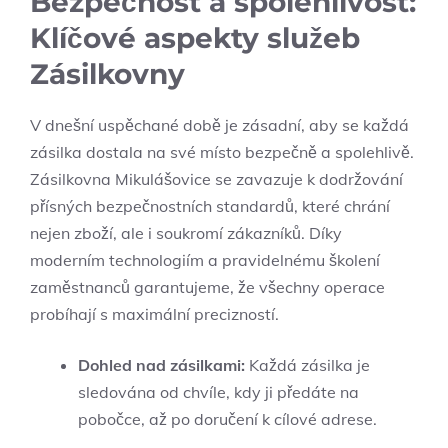
Bezpečnost ​a spolehlivost:‌
Klíčové aspekty služeb
Zásilkovny
V dnešní uspěchané době ‍je zásadní,​ aby se každá
zásilka dostala na své místo​ bezpečně a spolehlivě.
Zásilkovna‌ Mikulášovice se ​zavazuje k dodržování
přísných bezpečnostních standardů,​ které chrání
nejen zboží, ‍ale⁣ i soukromí zákazníků.⁣ Díky
moderním technologiím a ‍pravidelnému‌ školení
zaměstnanců ⁤garantujeme, ⁣že všechny operace
probíhají ​s maximální precizností.
Dohled nad zásilkami:
⁤Každá⁢ zásilka ‌je
sledována od chvíle, kdy ji​ předáte na‌
pobočce,​ až po doručení k cílové ‍adrese.