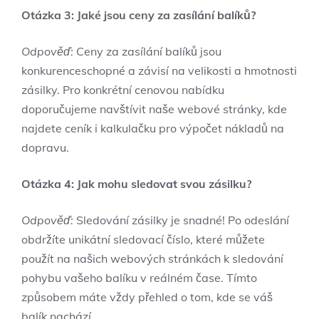
Otázka 3: Jaké⁣ jsou⁣ ceny⁣ za zasílání balíků?
Odpověď:
Ceny za zasílání balíků jsou
konkurenceschopné a závisí na velikosti a hmotnosti⁣
zásilky. Pro ‍konkrétní cenovou nabídku
‌doporučujeme navštívit naše webové stránky, kde
najdete ceník i kalkulačku pro výpočet nákladů na
dopravu.
Otázka 4:‍ Jak mohu sledovat svou zásilku?
Odpověď:
Sledování zásilky je snadné! Po ⁣odeslání
obdržíte unikátní⁣ sledovací číslo,​ které můžete
použít na našich⁣ webových stránkách k sledování
pohybu⁢ vašeho ‌balíku v ‌reálném ‍čase. Tímto
způsobem máte ‌vždy přehled o tom, kde se váš
balík‍ nachází.