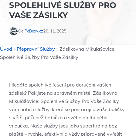
SPOLEHLIVÉ SLUŽBY PRO
VAŠE ZÁSILKY
Od
PoBoxy.cz
20. 11. 2025
Úvod
»
Přepravní Služby
»
Zásilkovna Mikulášovice:
Spolehlivé Služby Pro Vaše Zásilky
Hledáte ⁣spolehlivé řešení⁢ pro doručení vašich
zásilek? Pak jste na správném místě! Zásilkovna
Mikulášovice: Spolehlivé Služby Pro‌ Vaše Zásilky
vám ⁢nabízí služby, které se postarají o vaše balíčky
s větší péčí než babička o svého oblíbeného
vnoučka. Naše služby jsou jako⁣ superhrdina bez
pláště – ‌rychlé,‌ efektivní​ a vždy připravené​ vyřešit