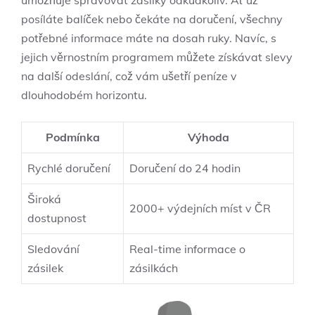
umožňuje spravovat zásilky odkudkoliv. ​Ať už​
posíláte balíček nebo čekáte na doručení, všechny ​
potřebné informace máte na dosah ruky. Navíc, s
jejich věrnostním programem můžete získávat slevy
na další odeslání, ‌což vám ušetří ​peníze v
dlouhodobém horizontu.
Podmínka
Výhoda
Rychlé doručení
Doručení‌ do ⁣24 ​hodin
Široká
2000+ výdejních ⁣míst v ČR
dostupnost
Sledování
Real-time informace o
zásilek
zásilkách