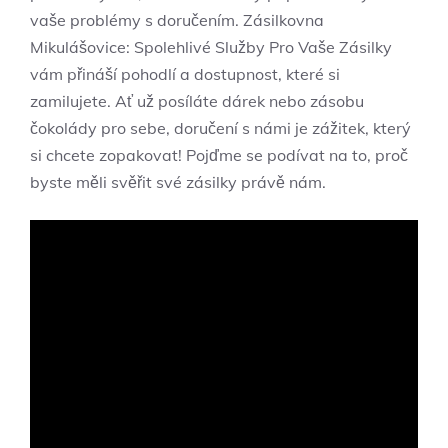
⁣vaše problémy s ⁤doručením. Zásilkovna
Mikulášovice: ‌Spolehlivé Služby ⁢Pro Vaše Zásilky
vám přináší pohodlí a ⁣dostupnost,⁣ které si
zamilujete. Ať už ⁣posíláte dárek nebo ​zásobu ​
čokolády pro sebe,⁢ doručení‌ s námi je ​zážitek, který
si ⁣chcete zopakovat! Pojďme se podívat na ⁣to, proč
⁢byste‌ měli svěřit své zásilky právě nám.