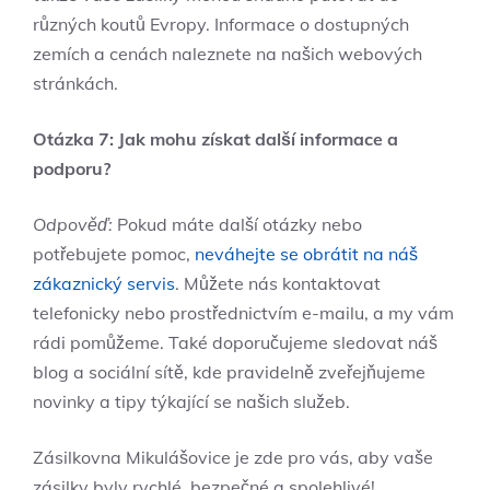
různých koutů Evropy. Informace‌ o dostupných
zemích a cenách naleznete na našich webových
‌stránkách.
Otázka 7:⁣ Jak mohu získat další ‌informace a
podporu?
Odpověď:
⁣Pokud⁢ máte⁢ další otázky nebo
potřebujete pomoc, ‍
neváhejte se obrátit na náš
zákaznický servis
. Můžete nás kontaktovat
telefonicky nebo prostřednictvím⁢ e-mailu, a ⁣my vám
rádi pomůžeme. Také ‌doporučujeme sledovat náš
blog a ⁤sociální sítě, kde pravidelně zveřejňujeme
novinky ​a tipy týkající se našich služeb.
Zásilkovna ‍Mikulášovice je zde​ pro‍ vás, aby vaše
⁤zásilky byly rychlé, ‌bezpečné a spolehlivé!