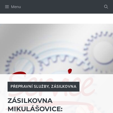
Přeskočit
Menu
na
obsah
PŘEPRAVNÍ SLUŽBY
,
ZÁSILKOVNA
ZÁSILKOVNA
MIKULÁŠOVICE: