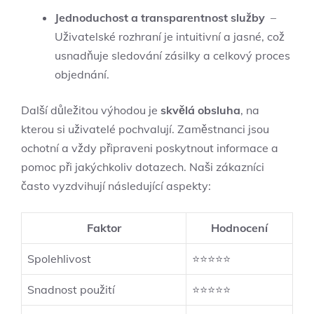
Jednoduchost a ⁣transparentnost služby
⁣ –
Uživatelské ​rozhraní je intuitivní a jasné, což
usnadňuje sledování zásilky a celkový proces
‌objednání.
Další⁢ důležitou ‍výhodou je
skvělá obsluha
, ‌na
kterou si uživatelé pochvalují. Zaměstnanci jsou
ochotní a vždy připraveni⁢ poskytnout informace⁢ a
‍pomoc při ‍jakýchkoliv dotazech. ‍Naši zákazníci
často‍ vyzdvihují následující aspekty:
Faktor
Hodnocení
Spolehlivost
⭐⭐⭐⭐⭐
Snadnost použití
⭐⭐⭐⭐⭐