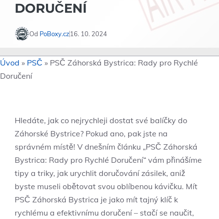
DORUČENÍ
Od
PoBoxy.cz
16. 10. 2024
Úvod
»
PSČ
»
PSČ Záhorská Bystrica: Rady pro Rychlé
Doručení
Hledáte, jak co nejrychleji dostat své balíčky do
⁣Záhorské Bystrice? Pokud ano, pak jste na
správném‍ místě! V dnešním článku „PSČ Záhorská
Bystrica:​ Rady pro ⁢Rychlé ​Doručení“ vám​ přinášíme
tipy a triky, jak urychlit doručování zásilek, aniž⁣
byste ⁢museli obětovat svou oblíbenou kávičku. ⁤Mít
PSČ Záhorská Bystrica je jako mít tajný klíč k
rychlému a efektivnímu​ doručení – stačí se naučit,