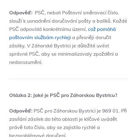
Odpověď:
‍ PSČ, neboli Poštovní směrovací číslo,
slouží k usnadnění doručování pošty⁢ a ‍balíků. Každé
PSČ odpovídá konkrétnímu území,
což pomáhá
poštovním službám rychleji
a přesněji doručit
zásilky. V Záhorské Bystrici je důležité uvést
správné PSČ, aby se minimalizovaly zpoždění a
nedorozumění.
Otázka 2: Jaké​ je PSČ pro ⁣Záhorskou Bystricu?
Odpověď:
PSČ pro ​Záhorskou Bystrici je 969 01. Při
zasílání ​zásilek do této oblasti je klíčové⁣ uvádět
právě toto číslo, aby se zajistilo rychlé a
bezproblémové doručení.