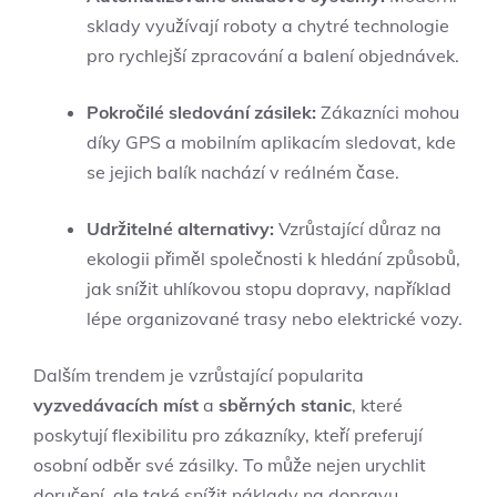
sklady využívají roboty a chytré technologie
pro rychlejší zpracování a balení objednávek.
Pokročilé sledování zásilek:
Zákazníci mohou
díky GPS a mobilním aplikacím sledovat, kde
se jejich balík nachází v reálném čase.
Udržitelné alternativy:
Vzrůstající důraz na
ekologii přiměl společnosti k hledání způsobů,
jak snížit uhlíkovou stopu dopravy, například
lépe organizované trasy nebo elektrické vozy.
Dalším trendem je vzrůstající popularita
vyzvedávacích míst
a
sběrných stanic
, které
poskytují flexibilitu pro zákazníky, kteří preferují
osobní odběr své zásilky. To může nejen urychlit
doručení, ale také snížit náklady na dopravu.