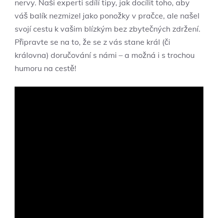
nervy. Naši experti sdílí tipy, jak docílit toho, aby
váš balík nezmizel jako ponožky v pračce, ale našel
svojí cestu k vašim blízkým bez zbytečných zdržení.
Připravte se na to, že se z vás stane král (či
královna) doručování s námi – a možná i s trochou
humoru na cestě!