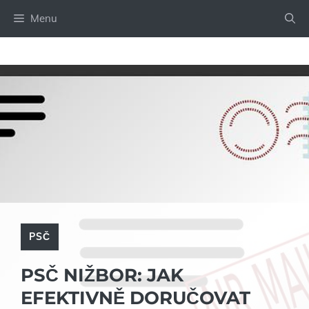
Přeskočit
Menu
na
obsah
PSČ
PSČ NIŽBOR: JAK
EFEKTIVNĚ DORUČOVAT