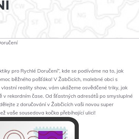
NÍ
Doručení
ktiky pro Rychlé Doručení“, kde se podíváme na to, jak
 pomoc běžného pošťáka! V Žabčicích, malebné obci s
 vlastní reality show, vám ukážeme osvědčené triky, jak
stě v rekordním čase. Od šťastných adresátů po smysluplné
udělejte z doručování v Žabčicích vaši novou super
 než vaše sousedova kočka přebíhající ulici!