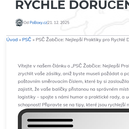
RYCHLÉ DORUČE
Od
PoBoxy.cz
21. 12. 2025
Úvod
»
PSČ
»
PSČ Žabčice: Nejlepší Praktiky pro Rychlé 
Vítejte v našem článku o „PSČ Žabčice: Nejlepší Pra
zrychlit vaše zásilky, aniž byste museli požádat o
poštovním směrovacím číslem, které by si zasloužilo
zajistit, že vaše balíčky přistanou na správném mí
logistiky – spojte s námi humor a praktické rady, a 
schopnost! Připravte se na tipy, které jsou rychlejší