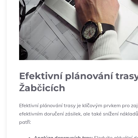
Efektivní plánování tras
Žabčicích
Efektivní plánování trasy je klíčovým prvkem pro zaji
efektivním doručení zásilek, ale také snížení nákladů
patří:
Analýza dopravních tras:
Sledujte aktuální do