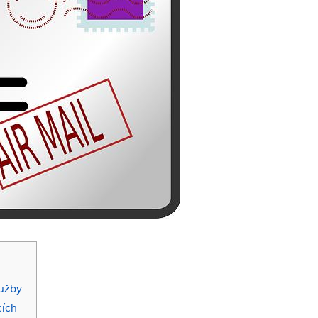
lužby
cích