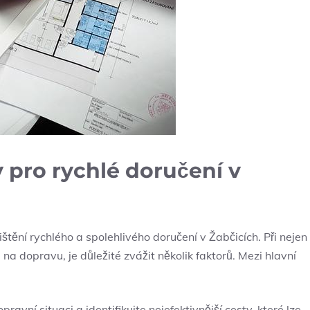
y pro rychlé doručení v
štění rychlého a spolehlivého doručení v Žabčicích. Při nejen
 na dopravu, je důležité zvážit několik faktorů. Mezi hlavní
pravní situaci a identifikujte nejefektivnější cesty, které lze