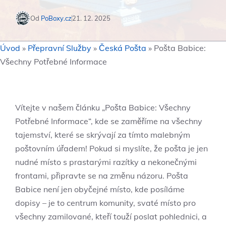
Od
PoBoxy.cz
21. 12. 2025
Úvod
»
Přepravní Služby
»
Česká Pošta
»
Pošta Babice:
Všechny Potřebné Informace
Vítejte v našem článku „Pošta Babice: Všechny
Potřebné Informace“, kde se zaměříme na všechny
tajemství, které se skrývají za tímto malebným
poštovním úřadem! Pokud si myslíte, že pošta je jen
nudné místo s prastarými razítky a nekonečnými
frontami, připravte se na změnu názoru. Pošta
Babice není jen obyčejné místo, kde posíláme
dopisy – je to centrum komunity, svaté místo pro
všechny zamilované, kteří touží poslat pohlednici, a