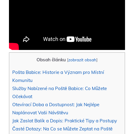
Obsah článku
[
zobrazit obsah
]
Pošta Babice: Historie a Význam pro Místní
Komunitu
Služby Nabízené na Poště Babice: Co Můžete
Očekávat
Otevírací Doba a Dostupnost: Jak Nejlépe
Naplánovat Vaši Návštěvu
Jak Zaslat Balík a Dopis: Praktické Tipy a Postupy
Časté Dotazy: Na Co se Můžete Zeptat na Poště