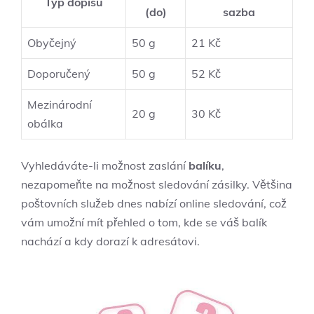
Typ dopisu
(do)
sazba
Obyčejný
50 g
21 Kč
Doporučený
50 g
52 Kč
Mezinárodní
20 g
30 Kč
obálka
Vyhledáváte-li možnost zaslání
balíku
,
nezapomeňte na možnost sledování zásilky. Většina
poštovních služeb dnes nabízí online sledování, což
vám umožní mít přehled o tom, kde se váš balík
nachází a kdy dorazí k adresátovi.