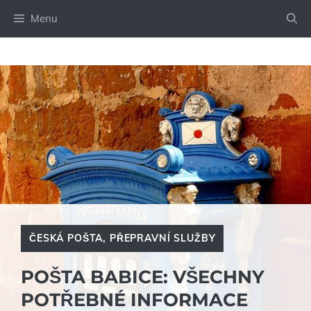
Přeskočit
Menu
na
obsah
ČESKÁ POŠTA
,
PŘEPRAVNÍ SLUŽBY
POŠTA BABICE: VŠECHNY
POTŘEBNÉ INFORMACE