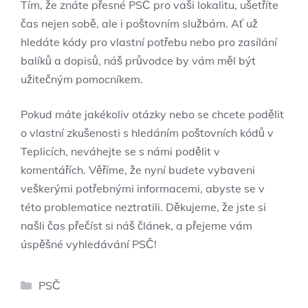
Tím, že znáte přesné PSČ pro vaši lokalitu, ušetříte
čas nejen sobě, ale i poštovním službám. Ať už
hledáte kódy pro vlastní potřebu nebo pro zasílání
balíků a dopisů, náš průvodce by vám měl být
užitečným pomocníkem.
Pokud máte jakékoliv otázky nebo se chcete podělit
o vlastní zkušenosti s hledáním poštovních kódů v
Teplicích, neváhejte se s námi podělit v
komentářích. Věříme, že nyní budete vybaveni
veškerými potřebnými informacemi, abyste se v
této problematice neztratili. Děkujeme, že jste si
našli čas přečíst si náš článek, a přejeme vám
úspěšné vyhledávání PSČ!
Rubriky
PSČ