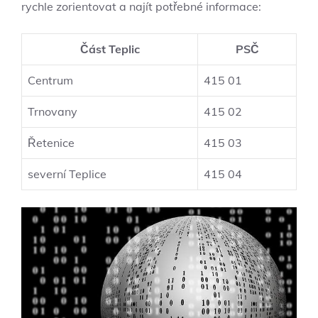
rychle zorientovat a najít potřebné informace:
Část Teplic
PSČ
Centrum
415 01
Trnovany
415 02
Řetenice
415 03
severní Teplice
415 04