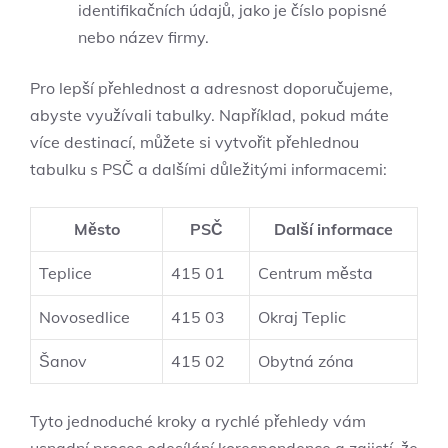
identifikačních údajů, jako je číslo popisné
nebo název firmy.
Pro lepší přehlednost a adresnost doporučujeme,
abyste využívali tabulky. Například, pokud máte
více destinací, můžete si vytvořit přehlednou
tabulku s PSČ a dalšími důležitými informacemi:
Město
PSČ
Další informace
Teplice
415 01
Centrum města
Novosedlice
415 03
Okraj Teplic
Šanov
415 02
Obytná zóna
Tyto jednoduché kroky a rychlé přehledy vám
usnadní proces odesílání korespondence a zajistí, že