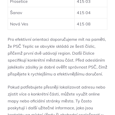
Prosetice
415 03
Šanov
415 04
Nová Ves
415 08
Pro efektivní orientaci doporučujeme mít na paměti,
že PSČ Teplic se obvykle skládá ze šesti číslic,
přičemž první dvě udávají region. Další číslice
specifikují konkrétní městskou část. Před odesláním
jakékoliv zásilky je dobré ověřit správnost PSČ, čímž
přispějete k rychlejšímu a efektivnějšímu doručení.
Pokud potřebujete přesněji lokalizovat adresu nebo
zjistit více o konkrétní části, můžete využít online
mapy nebo oficiální stránky města. Ty často
poskytují i další užitečné informace, jako jsou
kontakty na místní úřady či obchodní společnosti v