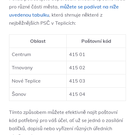
pro různé části města,
můžete se podívat na níže
uvedenou tabulku
, která shrnuje některé z
nejběžnějších PSČ v Teplicích:
Oblast
Poštovní kód
Centrum
415 01
Trnovany
415 02
Nové Teplice
415 03
Šanov
415 04
Tímto způsobem můžete efektivně najít poštovní
kód potřebný pro váš účel, ať už se jedná o zasílání
balíčků, dopisů nebo vyřízení různých úředních