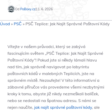
Od
PoBoxy.cz
11. 6. 2026
Úvod
»
PSČ
»
PSČ Teplice: Jak Najít Správné Poštovní Kódy
Vítejte v našem průvodci, který se zabývá
fascinujícím světem „PSČ Teplice: Jak Najít Správné
Poštovní Kódy“! Pokud jste si někdy lámali hlavu
nad tím, jak správně navigovat po labyrintu
poštovních kódů v malebných Teplicích, jste na
správném místě. Nezoufejte! V této informativní a
zábavné příručce vás provedeme všemi nezbytnými
kroky k tomu, abyste již nikdy nezmeškali balíček,
nebo se nedostali na špatnou adresu. S námi se
nejen naučíte,
jak najít správné poštovní kódy
, ale