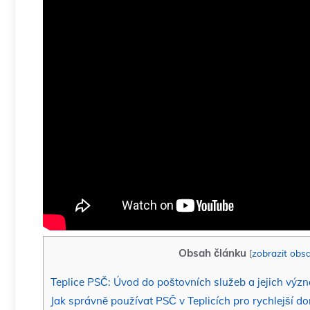
Obsah článku
[
zobrazit obs
Teplice PSČ: Úvod do poštovních služeb a jejich výz
Jak správně používat PSČ v Teplicích pro rychlejší do