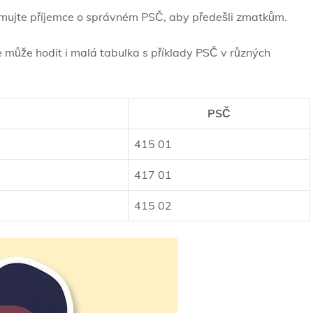
ormujte příjemce o správném PSČ, aby předešli zmatkům.
se může hodit i malá tabulka s příklady PSČ v různých
PSČ
415 01
417 01
415 02