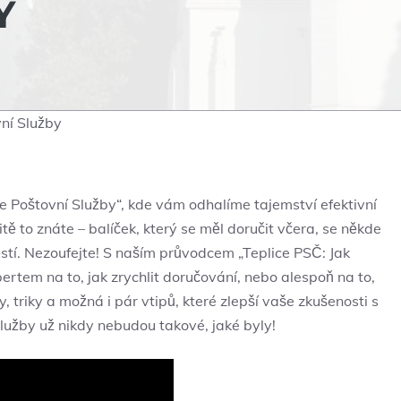
Y
ní Služby
še Poštovní Služby“, kde vám odhalíme tajemství efektivní
tě to znáte – balíček, který se měl doručit včera, se někde
těstí. Nezoufejte! S naším průvodcem „Teplice PSČ: Jak
rtem na to, jak zrychlit doručování, nebo alespoň na to,
py, triky a možná i pár vtipů, které zlepší vaše zkušenosti s
lužby už nikdy nebudou takové, jaké byly!