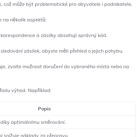
k, což může být problematické pro obyvatele i podnikatele.
e na několik aspektů:
á korespondence a zásilky obsahují správný kód.
 sledování zásilek, abyste měli přehled o jejich pohybu.
uje, zvolte možnost doručení do vybraného místa nebo na
 řadu výhod. Například:
Popis
 díky optimálnímu směrování.
í snižuje náklady za přepravu.