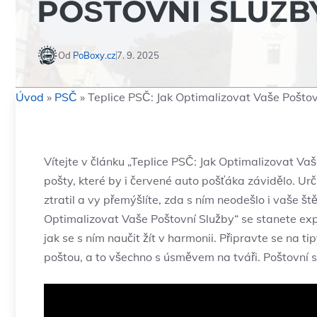
POŠTOVNÍ SLUŽB
Od
PoBoxy.cz
7. 9. 2025
Úvod
»
PSČ
»
Teplice PSČ: Jak Optimalizovat Vaše Poštov
Vítejte v článku „Teplice PSČ: Jak Optimalizovat Va
pošty, které by i červené auto pošťáka závidělo. Urči
ztratil a vy přemýšlíte, zda s ním neodešlo i vaše š
Optimalizovat Vaše Poštovní Služby“ se stanete expe
jak se s ním naučit žít v harmonii. Připravte se na ti
poštou, a to všechno s úsměvem na tváři. Poštovní s