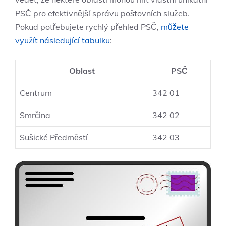
PSČ pro efektivnější správu poštovních služeb.
Pokud potřebujete rychlý přehled PSČ,
můžete
využít následující tabulku
:
Oblast
PSČ
Centrum
342 01
Smrčina
342 02
Sušické Předměstí
342 03