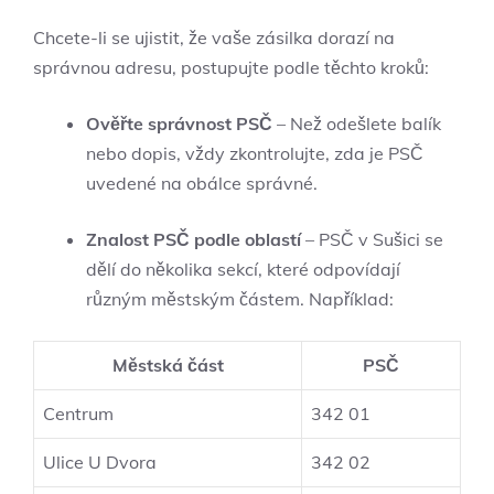
Chcete-li se ujistit, že vaše zásilka dorazí na
správnou adresu, postupujte podle těchto kroků:
Ověřte správnost PSČ
– Než odešlete balík
nebo dopis, vždy zkontrolujte, zda je PSČ
uvedené na obálce správné.
Znalost PSČ podle oblastí
– PSČ v Sušici se
dělí do několika sekcí, které odpovídají
různým městským částem. Například:
Městská část
PSČ
Centrum
342 01
Ulice U Dvora
342 02