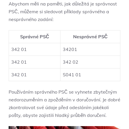
Abychom měli na paměti, jak důležitá je správnost
PSČ, můžeme si sledovat příklady správného a
nesprávného zadání:
Správné PSČ
Nesprávné PSČ
342 01
34201
342 01
342 02
342 01
S041 01
Používáním správného PSČ se vyhnete zbytečným
nedorozuměním a zpožděním v doručování. Je dobré
zkontrolovat své údaje před odesláním jakékoli
pošty, abyste zajistili hladký průběh doručení.