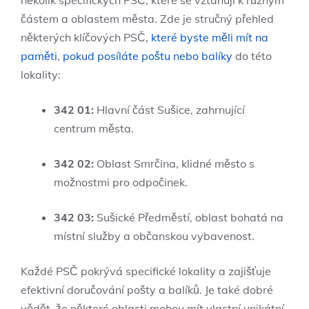
několik specifických PSČ, které se vztahují k různým
částem a oblastem města. Zde je stručný přehled
některých klíčových PSČ,
které byste měli mít na
paměti
,
pokud posíláte poštu nebo balíky
do této
lokality:
342 01:
Hlavní část Sušice, zahrnující
centrum města.
342 02:
Oblast Smrčina, klidné město s
možnostmi pro odpočinek.
342 03:
Sušické Předměstí, oblast bohatá na
místní služby a občanskou vybavenost.
Každé PSČ pokrývá specifické lokality a zajišťuje
efektivní doručování pošty a balíků. Je také dobré
vědět, že některé oblasti mohou mít vlastní unikátní