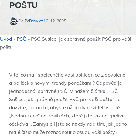
POŠTU
Od
PoBoxy.cz
16. 12. 2025
Úvod
»
PSČ
»
PSČ Sušice: Jak správně použít PSČ pro vaši
poštu
Víte, co mají společného vaši pohlednice z dovolené
a balíček s novými trendy ponožkami? Odpověď je
jednoduchá: správné PSČ! V našem článku „PSČ
Sušice: Jak správně použít PSČ pro vaši poštu“ se
dozvíte, jak na to, abyste už nikdy neviděli vtipné
„Nedoručeno“ na zásilkách, které jste tak netrpělivě
očekávali. Zamysleli jste se někdy nad tím, jak jedno
malé číslo může rozhodnout o osudu vaší pošty?