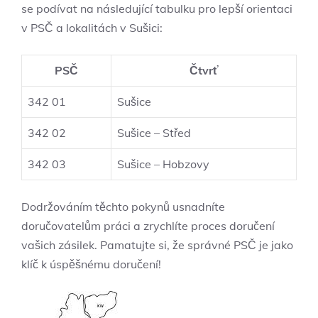
se podívat na následující tabulku pro lepší orientaci
v PSČ a lokalitách v Sušici:
PSČ
Čtvrť
342 01
Sušice
342 02
Sušice – Střed
342 03
Sušice – Hobzovy
Dodržováním těchto pokynů usnadníte
doručovatelům práci a zrychlíte proces doručení
vašich zásilek. Pamatujte si, že správné PSČ je jako
klíč k úspěšnému doručení!