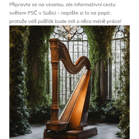
Připravte se na veselou, ale informativní cestu
světem PSČ v Sušici – napište si to na papír,
protože váš pošťák bude mít o něco méně práce!