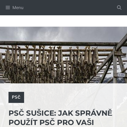
Přeskočit
Menu
na
obsah
PSČ
PSČ SUŠICE: JAK SPRÁVNĚ
POUŽÍT PSČ PRO VAŠI