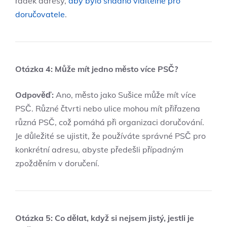
řádek adresy,
aby bylo snadno viditelné pro
doručovatele
.
Otázka 4: Může mít jedno město více PSČ?
Odpověď:
Ano, město jako Sušice může mít více
PSČ. Různé čtvrti nebo ulice mohou mít přiřazena
různá PSČ, což pomáhá při organizaci doručování.
Je důležité se ujistit, že používáte správné PSČ pro
konkrétní adresu, abyste předešli případným
zpožděním v doručení.
Otázka 5: Co dělat, když si nejsem jistý, jestli je