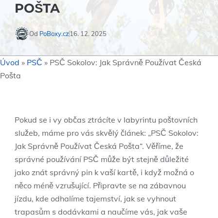
POŠTA
Od
PoBoxy.cz
16. 12. 2025
Úvod
»
PSČ
»
PSČ Sokolov: Jak Správně Používat Česká
Pošta
Pokud se i vy občas ztrácíte v labyrintu poštovních
služeb, máme pro vás skvělý článek: „PSČ Sokolov:
Jak Správně Používat Česká Pošta“. Věříme, že
správné používání PSČ může být stejně důležité
jako znát správný pin k vaší kartě, i když možná o
něco méně vzrušující. Připravte se na zábavnou
jízdu, kde odhalíme tajemství, jak se vyhnout
trapasům s dodávkami a naučíme vás, jak vaše