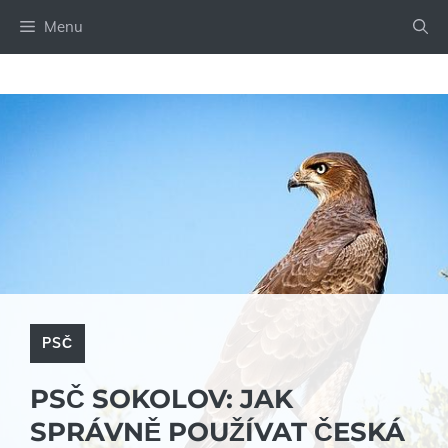
Přeskočit
Menu
na
obsah
PSČ
PSČ SOKOLOV: JAK
SPRÁVNĚ POUŽÍVAT ČESKÁ