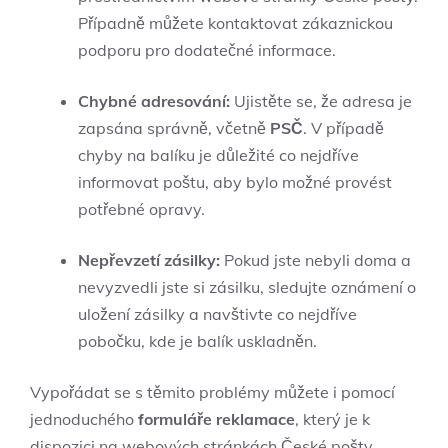
Případně můžete kontaktovat zákaznickou
podporu pro dodatečné informace.
Chybné adresování:
Ujistěte se, že adresa je
zapsána správně, včetně
PSČ
. V případě
chyby na balíku je důležité co nejdříve
informovat poštu, aby bylo možné provést
potřebné opravy.
Nepřevzetí zásilky:
Pokud jste nebyli doma a
nevyzvedli jste si zásilku, sledujte oznámení o
uložení zásilky a navštivte co nejdříve
pobočku, kde je balík uskladněn.
Vypořádat se s těmito problémy můžete i pomocí
jednoduchého
formuláře reklamace
, který je k
dispozici na webových stránkách České pošty.