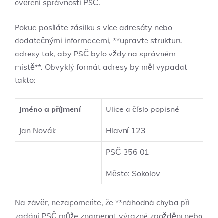
ověření správnosti PSČ.
Pokud posíláte zásilku s více adresáty nebo
dodatečnými informacemi, **upravte strukturu
adresy tak, aby PSČ bylo vždy na správném
místě**. Obvyklý formát adresy by měl vypadat
takto:
Jméno a příjmení
Ulice a číslo popisné
Jan Novák
Hlavní 123
PSČ 356 01
Město: Sokolov
Na závěr, nezapomeňte, že **náhodná chyba při
zadání PSČ může znamenat výrazné zpoždění nebo