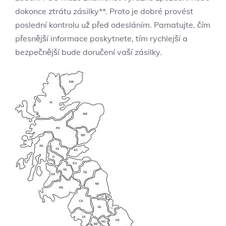
dokonce ztrátu zásilky**. Proto je dobré provést
poslední kontrolu už před odesláním. Pamatujte, čím
přesnější informace poskytnete, tím rychlejší a
bezpečnější bude doručení vaší zásilky.