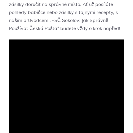
zásilky doručit na správné místo. Ať už posíláte
pohledy babičce nebo zásilky s tajnými recepty, s
naším průvodcem „PSČ Sokolov: Jak Správně
Používat Česká Pošta“ budete vždy o krok napřed!