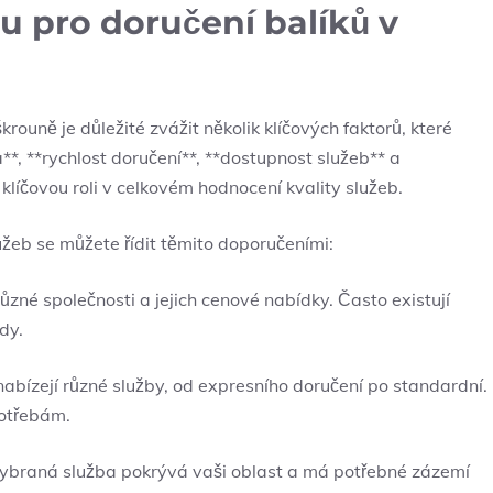
u pro doručení balíků v
rouně je důležité zvážit několik klíčových faktorů, které
**, **rychlost doručení**, **dostupnost služeb** a
klíčovou roli v celkovém hodnocení kvality služeb.
užeb se můžete řídit těmito doporučeními:
é společnosti a jejich cenové nabídky. Často existují
dy.
abízejí různé služby, od expresního doručení po standardní.
potřebám.
 vybraná služba pokrývá vaši oblast a má potřebné zázemí