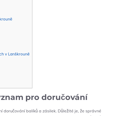
škrouně
ách v Lanškrouně
ýznam pro doručování
doručování balíků a zásilek. Důležité je, že správné