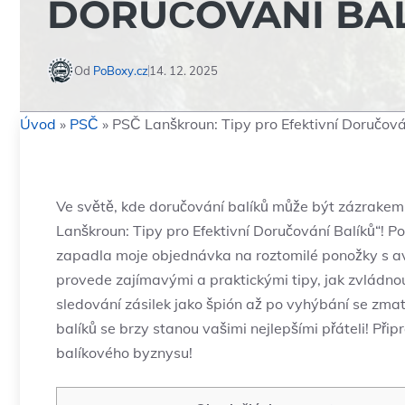
DORUČOVÁNÍ BA
Od
PoBoxy.cz
14. 12. 2025
Úvod
»
PSČ
»
PSČ Lanškroun: Tipy pro Efektivní Doručová
Ve světě, kde doručování balíků může být zázrake
Lanškroun: Tipy pro Efektivní Doručování Balíků“! Pok
zapadla moje objednávka na roztomilé ponožky s av
provede zajímavými a praktickými tipy, jak zvládn
sledování zásilek jako špión až po vyhýbání se zm
balíků se brzy stanou vašimi nejlepšími přáteli! Přip
balíkového byznysu!