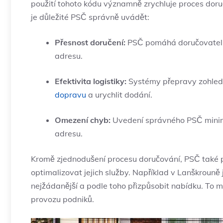
použití tohoto kódu významně zrychluje proces doruč
je důležité PSČ správně uvádět:
Přesnost doručení:
PSČ pomáhá doručovatelům 
adresu.
Efektivita logistiky:
Systémy přepravy zohledň
dopravu
a urychlit dodání.
Omezení chyb:
Uvedení správného PSČ minima
adresu.
Kromě zjednodušení procesu doručování, PSČ také p
optimalizovat jejich služby. Například v Lanškrouně j
nejžádanější a podle toho přizpůsobit nabídku. To m
provozu podniků.