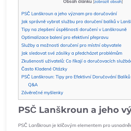
Obsah článku
[
zobrazit obsah
]
PSČ Lanškroun a jeho význam pro doručování
Jak správně vybrat službu pro doručení balíků v Lan
Tipy na zlepšení úspěšnosti doručení v Lanškrouně
Optimalizace balení pro efektivní přepravu
Služby a možnosti doručení pro místní obyvatele
Jak sledovat své zásilky a předcházet problémům
Zkušenosti uživatelů: Co říkají o doručovacích služb
Často Kladené Otázky
PSČ Lanškroun: Tipy pro Efektivní Doručování Balíků
Q&A
Závěrečné myšlenky
PSČ Lanškroun a jeho v
PSČ Lanškroun je klíčovým elementem pro usnadnění 