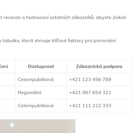
 recenze a hodnocení ostatních zákazníků, abyste získali
 tabulku, která shrnuje klíčové faktory pro porovnání
čení
Dostupnost
Zákaznická podpora
Celorepubliková
+421 123 456 789
Regionální
+421 987 654 321
Celorepubliková
+421 111 222 333