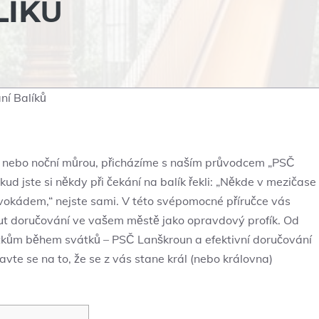
LÍKŮ
ní Balíků
m nebo noční můrou, přicházíme s naším průvodcem „PSČ
ud jste si někdy při čekání na balík řekli: „Někde v mezičase
okádem,“ nejste sami. V této svépomocné příručce vás
out doručování ve vašem městě jako opravdový profík. Od
atkům během svátků – PSČ Lanškroun a efektivní doručování
ravte se na to, že se z vás stane král (nebo královna)