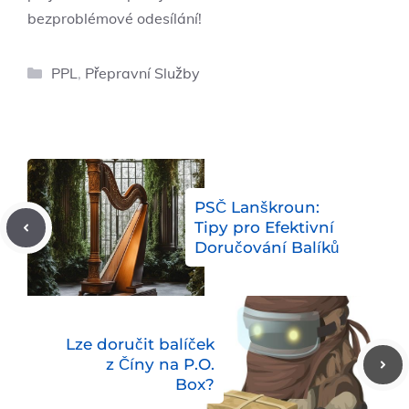
bezproblémové odesílání!
Rubriky
PPL
,
Přepravní Služby
PSČ Lanškroun:
Tipy pro Efektivní
Doručování Balíků
Lze doručit balíček
z Číny na P.O.
Box?