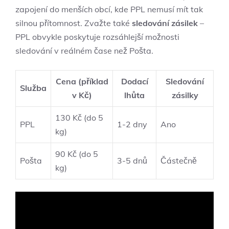
zapojení do menších obcí, kde PPL nemusí mít tak
silnou přítomnost. Zvažte také
sledování zásilek
–
PPL obvykle poskytuje rozsáhlejší možnosti
sledování v reálném čase než Pošta.
Cena (příklad
Dodací
Sledování
Služba
v Kč)
lhůta
zásilky
130 Kč (do 5
PPL
1-2 dny
Ano
kg)
90 Kč (do 5
Pošta
3-5 dnů
Částečně
kg)