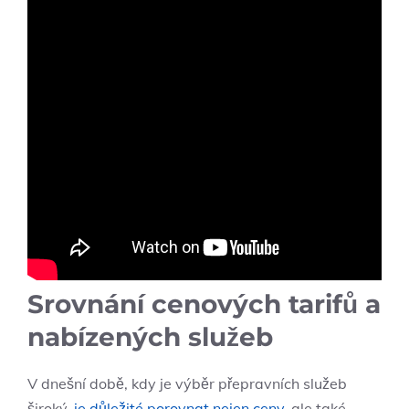
Srovnání cenových tarifů a
nabízených služeb
V dnešní době, kdy je výběr přepravních služeb
široký,
je důležité porovnat nejen ceny
, ale také