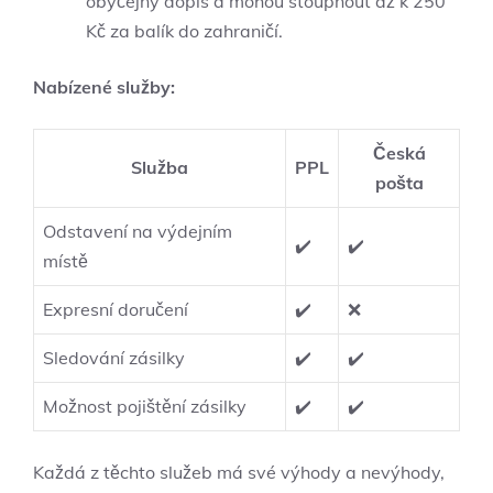
obyčejný dopis a mohou stoupnout až k 250
Kč za balík do zahraničí.
Nabízené služby:
Česká
Služba
PPL
pošta
Odstavení na výdejním
✔️
✔️
místě
Expresní doručení
✔️
❌
Sledování zásilky
✔️
✔️
Možnost pojištění zásilky
✔️
✔️
Každá z těchto služeb má své výhody a nevýhody,