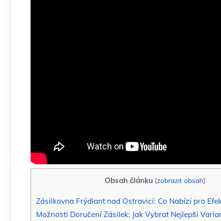
Obsah článku
[
zobrazit obsah
]
Zásilkovna Frýdlant nad Ostravicí: Co Nabízí pro Efe
Možnosti Doručení Zásilek: Jak Vybrat Nejlepší Varia