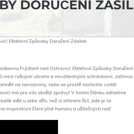
OBY DORUČENÍ ZÁSI
icí: Efektivní Způsoby Doručení Zásilek
silkovnu Frýdlant nad Ostravicí: Efektivní Způsoby Doručení
létá mezi rušnými ulicemi a nevzhlednými schránkami, zatímco
pomněli na narozeniny, nebo se prostě nechcete vzdát
ravicí má pro vás skvělé zprávy! V tomto článku odhalíme
lík měli u sebe dřív, než si stihnete říct „kde je ta
na inspirativní čtení plné humoru a užitečných rad!