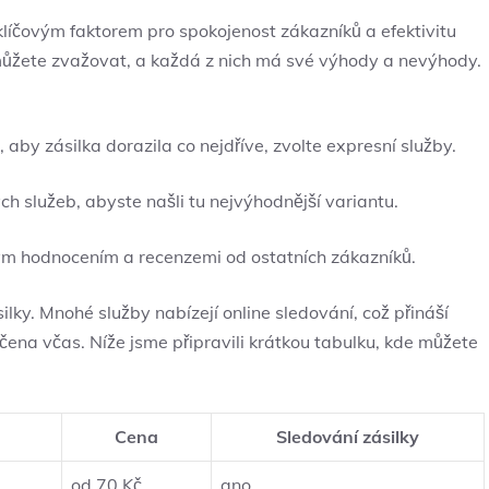
líčovým faktorem pro spokojenost zákazníků a efektivitu
é můžete zvažovat, a každá z nich má své výhody a nevýhody.
 aby zásilka dorazila co nejdříve, zvolte expresní služby.
h služeb, abyste našli tu nejvýhodnější variantu.
rým hodnocením a recenzemi od ostatních zákazníků.
lky. Mnohé služby nabízejí online sledování, což přináší
ručena včas. Níže jsme připravili krátkou tabulku, kde můžete
Cena
Sledování zásilky
od 70 Kč
ano