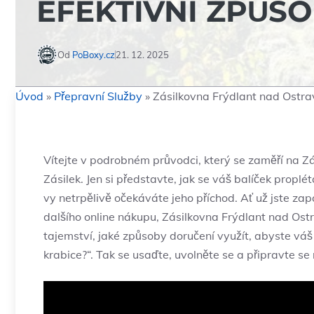
EFEKTIVNÍ ZPŮS
Od
PoBoxy.cz
21. 12. 2025
Úvod
»
Přepravní Služby
»
Zásilkovna Frýdlant nad Ostrav
Vítejte v podrobném průvodci, který se zaměří na Zá
Zásilek. Jen si představte, jak se váš balíček prop
vy netrpělivě očekáváte jeho příchod. Ať už jste za
dalšího online nákupu, Zásilkovna Frýdlant nad Ost
tajemství, jaké způsoby doručení využít, abyste váš ba
krabice?“. Tak se usaďte, uvolněte se a připravte se 