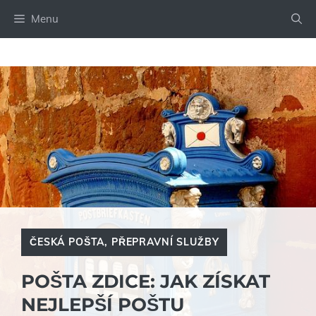
Přeskočit
Menu
na
obsah
ČESKÁ POŠTA
,
PŘEPRAVNÍ SLUŽBY
POŠTA ZDICE: JAK ZÍSKAT
NEJLEPŠÍ POŠTU