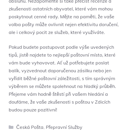
obsluhu. Nezapomeňte si také přečíst recenze a
zkušenosti ostatních obyvatel, které vám mohou
poskytnout cenné rady. Mějte na paměti, že vaše
volba pošty může ovlivnit nejen efektivitu doručení,
ale i celkový pocit ze služeb, které využíváte.
Pokud budete postupovat podle výše uvedených
tipů, jistě najdete to nejlepší poštovní místo, které
vám bude vyhovovat. Ať už potřebujete poslat
balík, vyzvednout doporučenou zásilku nebo jen
vyřídit běžné poštovní záležitosti, s tím správným
výběrem se můžete spolehnout na hladký průběh.
Přejeme vám hodně štěstí při vašem hledání a
doufáme, že vaše zkušenosti s poštou v Zdicích
budou pouze pozitivní!
Rubriky
Česká Pošta
,
Přepravní Služby