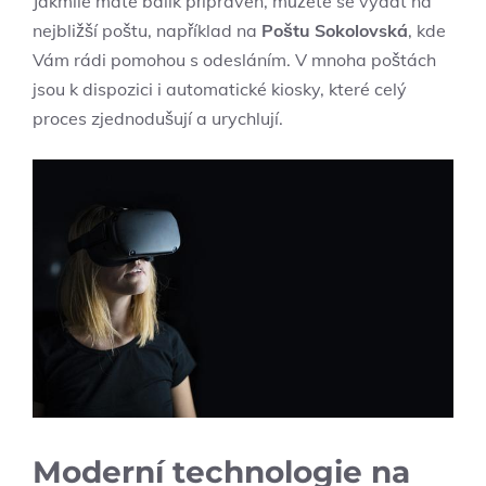
Jakmile máte balík připraven, můžete se vydat na
nejbližší poštu, například na
Poštu Sokolovská
, kde
Vám rádi pomohou s odesláním. V mnoha poštách
jsou k dispozici i automatické kiosky, které celý
proces zjednodušují a urychlují.
Moderní technologie na