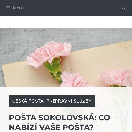
Přeskočit
Menu
na
obsah
ČESKÁ POŠTA
,
PŘEPRAVNÍ SLUŽBY
POŠTA SOKOLOVSKÁ: CO
NABÍZÍ VAŠE POŠTA?