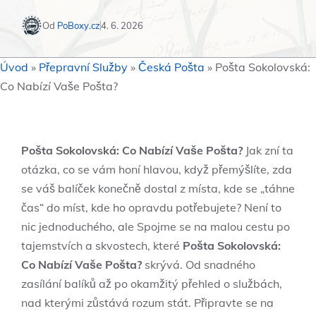
Od
PoBoxy.cz
4. 6. 2026
Úvod
»
Přepravní Služby
»
Česká Pošta
»
Pošta Sokolovská:
Co Nabízí Vaše Pošta?
Pošta Sokolovská: Co Nabízí Vaše Pošta?
Jak zní ta
otázka, co se vám honí hlavou, když přemýšlíte, zda
se váš balíček konečně dostal z místa, kde se „táhne
čas“ do míst, kde ho opravdu potřebujete? Není to
nic jednoduchého, ale Spojme se na malou cestu po
tajemstvích a skvostech, které
Pošta Sokolovská:
Co Nabízí Vaše Pošta?
skrývá. Od snadného
zasílání balíků až po okamžitý přehled o službách,
nad kterými zůstává rozum stát. Připravte se na