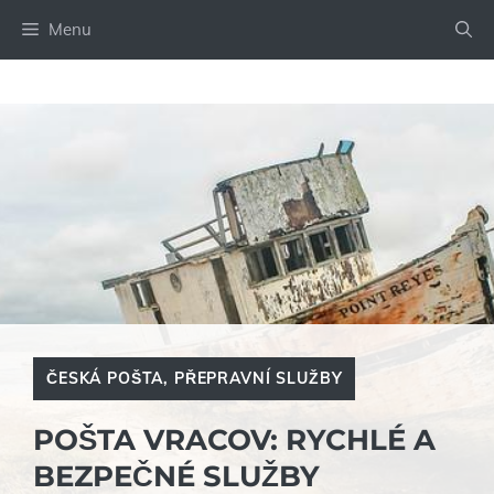
Přeskočit
Menu
na
obsah
ČESKÁ POŠTA
,
PŘEPRAVNÍ SLUŽBY
POŠTA VRACOV: RYCHLÉ A
BEZPEČNÉ SLUŽBY