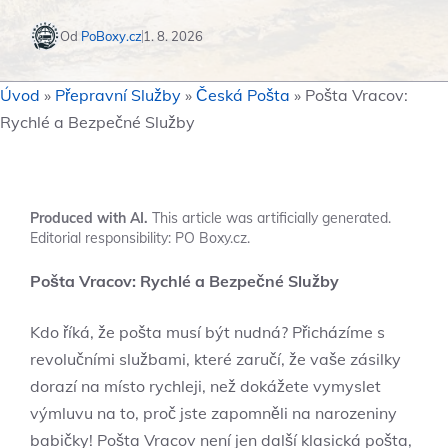
Od
PoBoxy.cz
1. 8. 2026
Úvod
»
Přepravní Služby
»
Česká Pošta
»
Pošta Vracov:
Rychlé a Bezpečné Služby
Produced with AI.
This article was artificially generated.
Editorial responsibility: PO Boxy.cz.
Pošta Vracov: Rychlé a Bezpečné Služby
Kdo říká, že pošta musí být nudná? Přicházíme s
revolučními službami, které zaručí, že vaše zásilky
dorazí na místo rychleji, než dokážete vymyslet
výmluvu na to, proč jste zapomněli na narozeniny
babičky! Pošta Vracov není jen další klasická pošta,