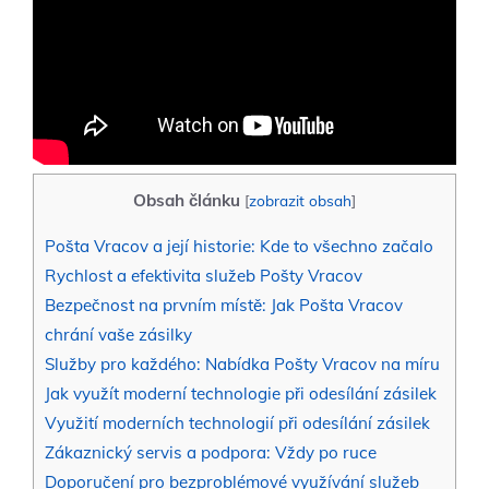
Obsah článku
[
zobrazit obsah
]
Pošta Vracov a její historie: Kde to všechno začalo
Rychlost a efektivita služeb Pošty Vracov
Bezpečnost na prvním místě: Jak Pošta Vracov
chrání vaše zásilky
Služby pro každého: Nabídka Pošty Vracov na míru
Jak využít moderní technologie při odesílání zásilek
Využití moderních technologií při odesílání zásilek
Zákaznický servis a podpora: Vždy po ruce
Doporučení pro bezproblémové využívání služeb