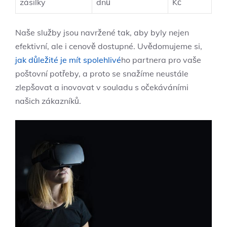
zásilky
dnů
Kč
Naše služby jsou navržené tak, aby byly nejen
efektivní, ale i cenově dostupné. Uvědomujeme si,
jak důležité je mít spolehlivé
ho partnera pro vaše
poštovní potřeby, a proto se snažíme neustále
zlepšovat a inovovat v souladu s očekáváními
našich zákazníků.