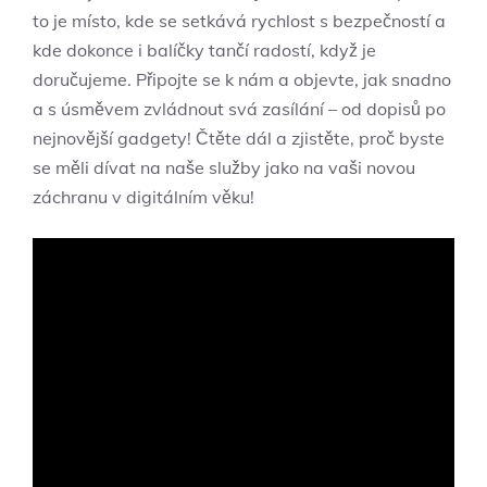
to je místo, kde se setkává rychlost s bezpečností a
kde dokonce i balíčky tančí radostí, když je
doručujeme. Připojte se k nám a objevte, jak snadno
a s úsměvem zvládnout svá zasílání – od dopisů po
nejnovější gadgety! Čtěte dál a zjistěte, proč byste
se měli dívat na naše služby jako na vaši novou
záchranu v digitálním věku!