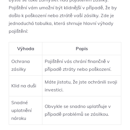
Pojištění vám umožní být​ klidnější v případě, ⁤že by
došlo k poškození nebo‌ ztrátě vaší ⁢zásilky. Zde​ je
jednoduchá⁤ tabulka, která shrnuje⁢ hlavní výhody⁤
pojištění:
Výhoda
Popis
Ochrana
Pojištění vás chrání finančně v
zásilky
případě ztráty nebo ⁢poškození.
Máte jistotu, že jste ⁢ochránili​ svoji
Klid na‍ duši
investici.
Snadné
Obvykle​ se ⁣snadno‌ uplatňuje v⁢
uplatnění
případě‌ problémů ‌se zásilkou.
nároku