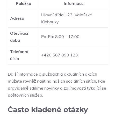
Položka
Informace
Hlavní třída 123, Valašské
Adresa
Klobouky
Otevírací
Po-Pá: 8:00⁣ – 17:00
doba
Telefonní
+420 567 890⁢ 123
číslo
Další ⁢informace o službách a aktuálních akcích
můžete rovněž⁣ najít na našich sociálních sítích, kde
pravidelně sdílíme⁤ novinky⁣ a zajímavosti⁣ týkající‌ se
poštovních služeb.
Často⁢ kladené otázky