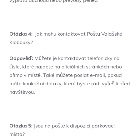
výplata důchodu ⁢nebo převody ⁤peněz.
Otázka 4:
⁢ Jak mohu kontaktovat⁣ Poštu ‍Valašské
Klobouky?
Odpověď:
Můžete je kontaktovat telefonicky na
čísle, ​které najdete ⁢na‍ oficiálních stránkách nebo
přímo v místě. Také můžete ‌poslat e-mail, ​pokud
máte konkrétní dotazy, které byste rádi vyřešili před
⁢návštěvou.
Otázka⁤ 5:
Jsou ‍na poště k⁣ dispozici parkovací
místa?