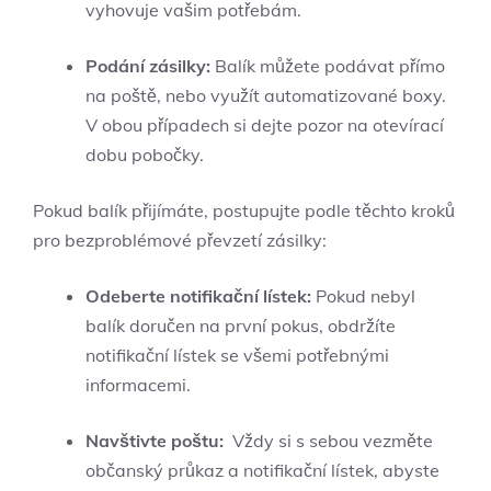
vyhovuje vašim ⁤potřebám.
Podání zásilky:
⁣Balík můžete podávat přímo
na poště, nebo využít automatizované boxy.
V obou případech si dejte pozor na otevírací
dobu pobočky.
Pokud​ balík přijímáte, postupujte ‌podle‌ těchto​ kroků
pro bezproblémové převzetí​ zásilky:
Odeberte ‌notifikační lístek:
Pokud ​nebyl
balík doručen na první ‌pokus,​ obdržíte
notifikační lístek se ​všemi potřebnými
informacemi.
Navštivte poštu:
‍ Vždy ⁣si​ s sebou vezměte⁤
občanský průkaz a notifikační⁤ lístek,⁤ abyste