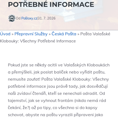
POTŘEBNÉ INFORMACE
Od
PoBoxy.cz
31. 7. 2026
Úvod
»
Přepravní Služby
»
Česká Pošta
»
Pošta Valašské
Klobouky: Všechny Potřebné Informace
Pokud jste⁢ se někdy ocitli ve Valašských Kloboukách
a přemýšleli, jak poslat balíček nebo vyřídit poštu,
nemusíte zoufat! Pošta Valašské Klobouky: ⁤Všechny​
potřebné informace jsou právě tady, ⁣jak dosvědčují⁤
naši zvídaví‍ čtenáři, ​kteří ⁤se nenechali odradit. Od
tajemství,‌ jak⁤ se vyhnout frontám ​(nikdo nemá rád
⁢čekání, že?) až po tipy, ​co všechno si‌ do⁢ kapsy
‍schovat, abyste na ‌poštu vyrazili připraveni jako