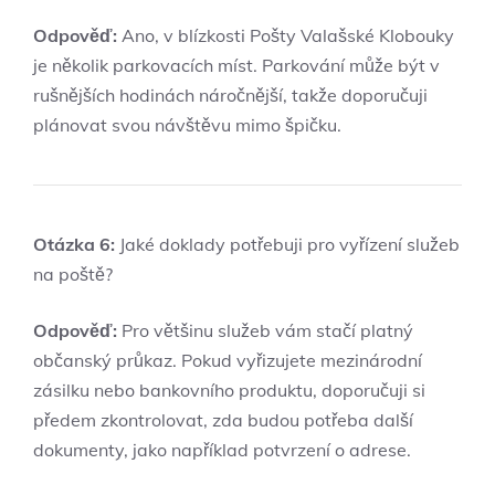
Odpověď:
Ano,⁢ v ​blízkosti Pošty Valašské Klobouky
je několik parkovacích míst. ⁣Parkování může být ⁢v
rušnějších⁣ hodinách náročnější, takže doporučuji
plánovat⁣ svou ⁤návštěvu mimo špičku.
Otázka 6:
Jaké doklady potřebuji pro vyřízení služeb
na poště?
Odpověď:
Pro většinu ​služeb vám stačí⁢ platný
občanský‍ průkaz. Pokud⁤ vyřizujete⁣ mezinárodní
zásilku nebo bankovního produktu, doporučuji si
⁤předem‍ zkontrolovat, zda budou ⁢potřeba další
dokumenty, jako například​ potvrzení o adrese.