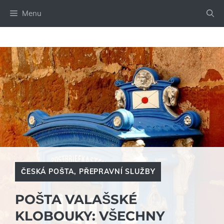
Přeskočit
Menu
na
obsah
ČESKÁ POŠTA
,
PŘEPRAVNÍ SLUŽBY
POŠTA VALAŠSKÉ
KLOBOUKY: VŠECHNY