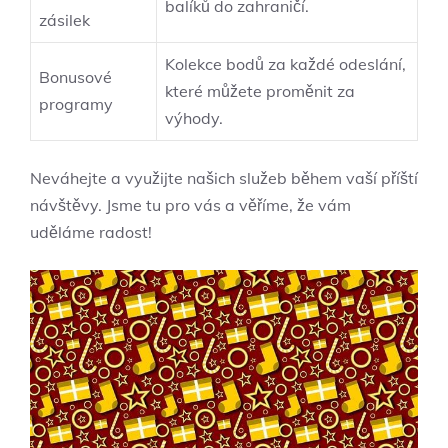
balíků ‌do⁢ zahraničí.
zásilek
Kolekce bodů za každé odeslání,⁢
Bonusové⁤
které můžete proměnit‍ za
programy
výhody.
Neváhejte a využijte ⁣našich⁢ služeb během vaší příští⁢
návštěvy. Jsme​ tu pro vás a věříme, že vám
⁤uděláme radost!