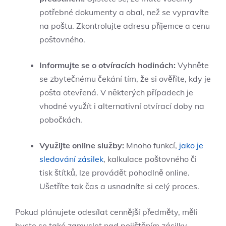
potřebné‌ dokumenty a ⁣obal, než‌ se vypravíte
na ⁤poštu. Zkontrolujte adresu příjemce a cenu
poštovného.
Informujte se o otvíracích hodinách:
Vyhněte
se zbytečnému čekání‌ tím,​ že si ověříte, kdy⁣ je
pošta otevřená.⁢ V některých​ případech⁢ je
⁢vhodné využít⁢ i alternativní otvírací doby⁤ na
‌pobočkách.
Využijte online služby:
Mnoho funkcí,
jako je
sledování zásilek
, kalkulace poštovného⁤ či
⁤tisk‌ štítků, lze provádět pohodlně‍ online.
Ušetříte ⁣tak ​čas a ​usnadníte si ⁢celý proces.
Pokud plánujete odesílat⁢ cennější předměty, měli
byste ⁢se ⁤také zamyslet ⁣nad pojištěním​ zásilky.