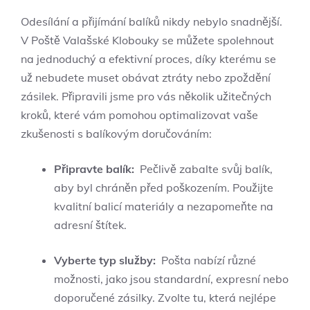
Odesílání a ​přijímání balíků nikdy nebylo ⁤snadnější.
V Poště Valašské Klobouky ​se můžete⁤ spolehnout
na ​jednoduchý a efektivní proces, díky kterému se
už nebudete muset obávat ⁢ztráty ‌nebo zpoždění‌
zásilek. Připravili jsme pro ⁤vás několik užitečných
kroků, které ⁤vám ‍pomohou optimalizovat vaše
zkušenosti s balíkovým doručováním:
Připravte balík:
‍ Pečlivě zabalte⁢ svůj balík,‌
aby byl chráněn ‍před poškozením. Použijte
kvalitní balicí materiály a nezapomeňte na
adresní​ štítek.
Vyberte typ‍ služby:
​ Pošta nabízí různé
možnosti, jako⁤ jsou⁤ standardní, expresní nebo
doporučené zásilky. Zvolte tu, která nejlépe