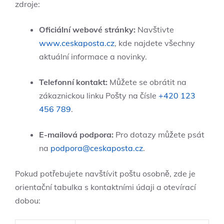
zdroje:
Oficiální webové stránky:
Navštivte
www.ceskaposta.cz
, kde najdete​ všechny
aktuální ⁢informace a​ novinky.
Telefonní kontakt:
​Můžete se ​obrátit na
zákaznickou linku Pošty na čísle​
+420 123
⁢456 789
.
E-mailová podpora:
Pro dotazy můžete psát
na
podpora@ceskaposta.cz
.
Pokud potřebujete navštívit ​poštu osobně, zde je
orientační tabulka s kontaktními údaji ​a otevírací
dobou: