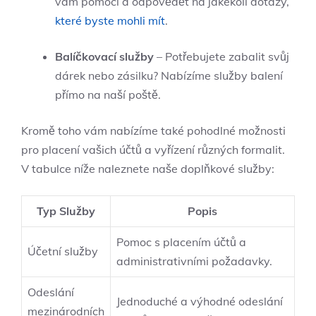
vám pomoci‌ a odpovědět na‍ jakékoli dotazy,
které byste mohli mít
.
Balíčkovací služby
– Potřebujete zabalit‍ svůj
dárek nebo zásilku? ⁣Nabízíme služby balení
přímo na naší‍ poště.
Kromě toho ⁣vám nabízíme ‌také⁢ pohodlné možnosti​
pro ⁢placení vašich účtů a vyřízení ⁤různých formalit.
V⁣ tabulce níže ‌naleznete naše ⁢doplňkové služby:
Typ Služby
Popis
Pomoc s placením účtů a
Účetní⁢ služby
administrativními‌ požadavky.
Odeslání
Jednoduché a⁤ výhodné odeslání
mezinárodních