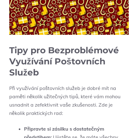
Tipy ​pro Bezproblémové
Využívání Poštovních
Služeb
Při využívání poštovních služeb je dobré mít na
‍paměti několik užitečných ‌tipů, které vám mohou
usnadnit ⁤a‌ zefektivnit vaše zkušenosti. Zde⁤ je
několik praktických rad:
Připravte si zásilku s ⁢dostatečným
předstihem:
Ujistěte ‍se, že máte všechny