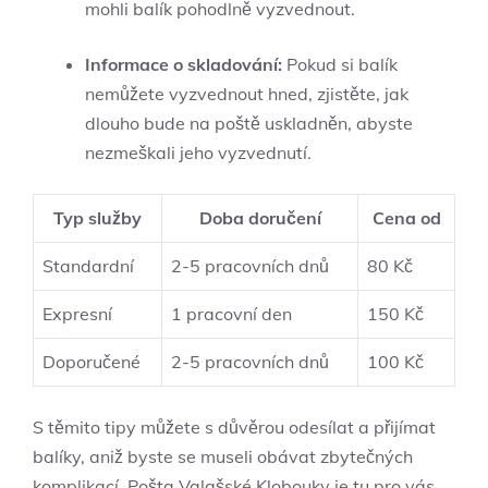
mohli balík ‌pohodlně vyzvednout.
Informace o ⁢skladování:
Pokud si ‌balík
nemůžete vyzvednout hned, zjistěte, jak
dlouho ‍bude na‌ poště uskladněn, ‌abyste
nezmeškali‌ jeho vyzvednutí.
Typ​ služby
Doba doručení
Cena od
Standardní
2-5 pracovních dnů
80 Kč
Expresní
1 pracovní ​den
150 Kč
Doporučené
2-5 pracovních dnů
100 Kč
S těmito⁢ tipy⁣ můžete‍ s důvěrou odesílat ‌a přijímat
balíky, aniž byste​ se​ museli​ obávat zbytečných
komplikací. ⁣Pošta Valašské‍ Klobouky je tu pro ⁤vás,