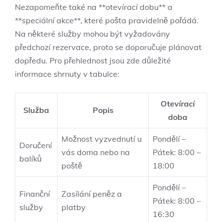
Nezapomeňte také na **otevírací dobu** a
**speciální akce**, které pošta pravidelně pořádá.
Na některé služby mohou být vyžadovány
předchozí rezervace, proto se doporučuje plánovat
dopředu. Pro přehlednost jsou zde důležité
informace shrnuty v tabulce:
Otevírací
Služba
Popis
doba
Možnost vyzvednutí u
Pondělí –
Doručení
vás doma nebo na
Pátek: 8:00 –
balíků
poště
18:00
Pondělí –
Finanční
Zasílání peněz a
Pátek: 8:00 –
služby
platby
16:30