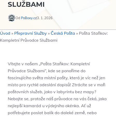
SLUŽBAMI
Od
PoBoxy.cz
3. 1. 2026
Úvod
»
Přepravní Služby
»
Česká Pošta
»
Pošta Staňkov:
Kompletní Průvodce Službami
Vítejte v našem „Pošta Staňkov: Kompletní
Průvodce Službami“, kde se ponoříme do
fascinujícího světa místní pošty, která je víc než jen
místo pro rychlé odeslání dopisů! Ztrácíte se v moři
poštovních služeb, jako v labyrintu bez mapy?
Nebojte se, protože náš průvodce na vás čeká, jako
nejlepší kamarád u výdejního okénka. Ať už
potřebujete poslat balík do daleké země, nebo