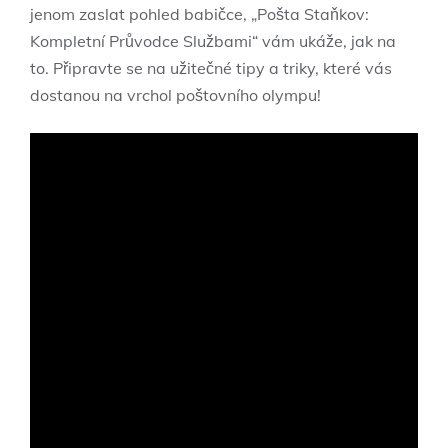
jenom zaslat pohled babičce, „Pošta Staňkov:
Kompletní Průvodce Službami“ vám ukáže, jak na
to. Připravte se na užitečné tipy a triky, které vás
dostanou na vrchol poštovního olympu!