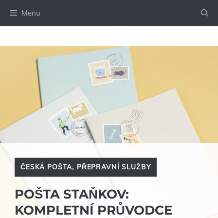
Přeskočit
Menu
na
obsah
ČESKÁ POŠTA
,
PŘEPRAVNÍ SLUŽBY
POŠTA STAŇKOV:
KOMPLETNÍ PRŮVODCE