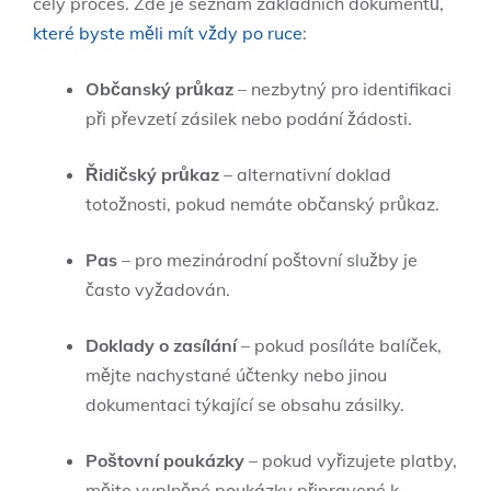
celý proces. Zde je seznam základních dokumentů,
které byste měli mít vždy po ruce
:
Občanský průkaz
– nezbytný pro identifikaci
při převzetí zásilek nebo podání žádosti.
Řidičský průkaz
– alternativní doklad
totožnosti, pokud nemáte občanský průkaz.
Pas
– pro mezinárodní poštovní služby je
často vyžadován.
Doklady o zasílání
– pokud posíláte balíček,
mějte nachystané účtenky nebo jinou
dokumentaci týkající se obsahu zásilky.
Poštovní poukázky
– pokud vyřizujete platby,
mějte vyplněné poukázky připravené k