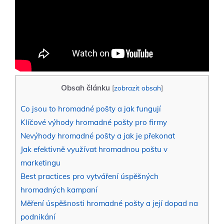
Obsah článku
[
zobrazit obsah
]
Co jsou to hromadné pošty a jak fungují
Klíčové výhody hromadné pošty pro firmy
Nevýhody hromadné pošty a jak je překonat
Jak efektivně využívat hromadnou poštu v
marketingu
Best practices pro vytváření úspěšných
hromadných kampaní
Měření úspěšnosti hromadné pošty a její dopad na
podnikání