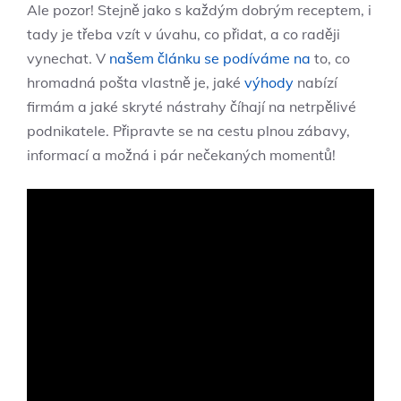
Ale pozor! Stejně jako s každým dobrým receptem, i
tady je třeba vzít v úvahu, co přidat, a co raději
vynechat. V
našem článku se podíváme na
to, co
hromadná pošta vlastně je, jaké
výhody
nabízí
firmám a jaké skryté nástrahy číhají na netrpělivé
podnikatele. Připravte se na cestu plnou zábavy,
informací a možná i pár nečekaných momentů!