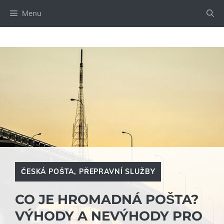
Přeskočit
Menu
na
obsah
ČESKÁ POŠTA
,
PŘEPRAVNÍ SLUŽBY
CO JE HROMADNÁ POŠTA?
VÝHODY A NEVÝHODY PRO