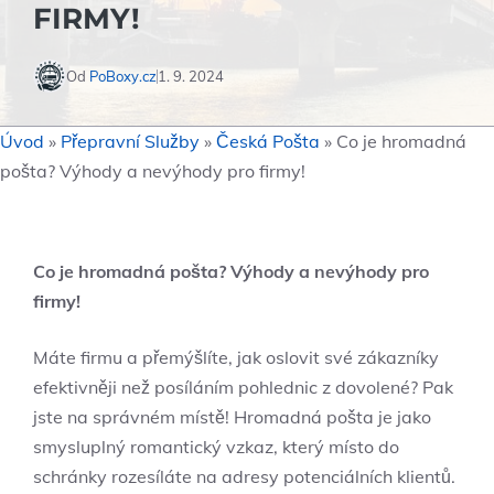
FIRMY!
Od
PoBoxy.cz
1. 9. 2024
Úvod
»
Přepravní Služby
»
Česká Pošta
»
Co je hromadná
pošta? Výhody a nevýhody pro firmy!
Co je hromadná pošta? Výhody a nevýhody pro
firmy!
Máte firmu a přemýšlíte, jak oslovit své zákazníky
efektivněji než posíláním pohlednic z dovolené? Pak
jste na správném místě! Hromadná pošta je jako
smysluplný romantický vzkaz, který místo do
schránky rozesíláte na adresy potenciálních klientů.