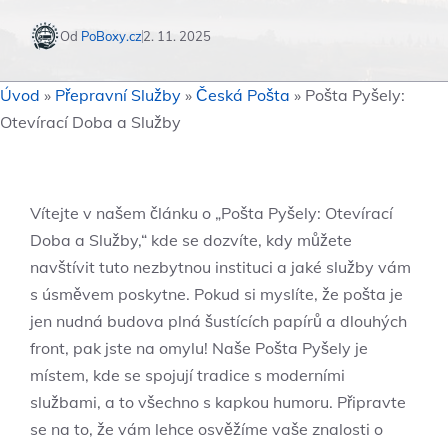
Od
PoBoxy.cz
2. 11. 2025
Úvod
»
Přepravní Služby
»
Česká Pošta
»
Pošta Pyšely:
Otevírací Doba a Služby
Vítejte v našem článku o „Pošta Pyšely: Otevírací
Doba a Služby,“ kde se dozvíte, kdy můžete
navštívit tuto nezbytnou instituci a jaké služby vám
s úsměvem poskytne. Pokud si myslíte, že pošta je
jen nudná budova plná šustících papírů a dlouhých
front, pak jste na omylu! Naše Pošta Pyšely je
místem, kde se spojují tradice s moderními
službami, a to všechno s kapkou humoru. Připravte
se na to, že vám lehce osvěžíme vaše znalosti o