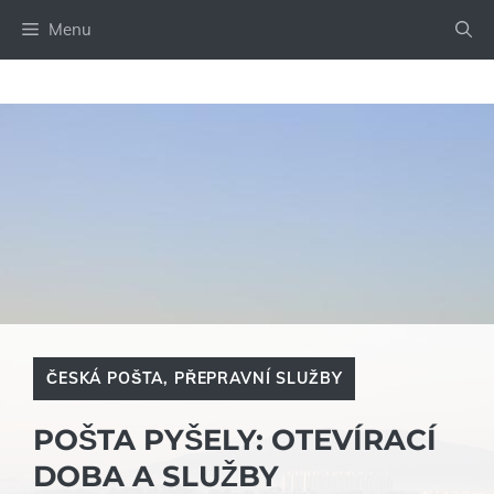
Přeskočit
Menu
na
obsah
ČESKÁ POŠTA
,
PŘEPRAVNÍ SLUŽBY
POŠTA PYŠELY: OTEVÍRACÍ
DOBA A SLUŽBY