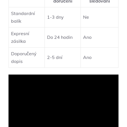
doručení
sledování
Standardní⁣
1-3 ⁣dny
Ne
balík
Expresní
Do 24 hodin
Ano
zásilka
Doporučený
2-5 dní
Ano
dopis