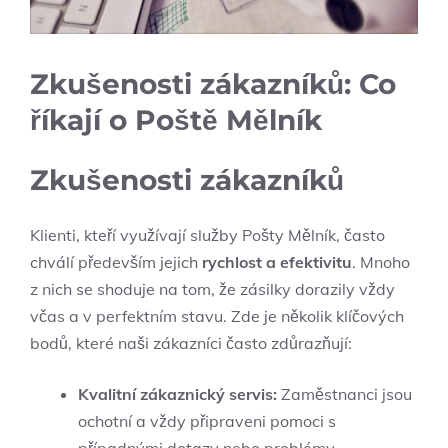
Zkušenosti zákazníků: ⁤Co
říkají o Poště ⁣Mělník
Zkušenosti zákazníků
Klienti,⁣ kteří využívají ​služby Pošty Mělník, často
chválí především⁤ jejich
rychlost a efektivitu
. Mnoho
z nich se shoduje ​na tom, že ⁣zásilky ⁣dorazily vždy
včas a v perfektním‍ stavu. Zde​ je několik klíčových
bodů, které naši zákazníci často‌ zdůrazňují:
Kvalitní zákaznický‌ servis:
Zaměstnanci ‍jsou
ochotní a ⁤vždy připraveni pomoci s
případnými dotazy nebo problémy.