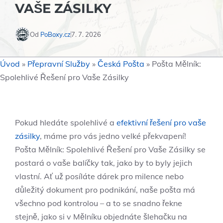
VAŠE ZÁSILKY
Od
PoBoxy.cz
7. 7. 2026
Úvod
»
Přepravní Služby
»
Česká Pošta
»
Pošta Mělník:
Spolehlivé Řešení pro Vaše Zásilky
Pokud hledáte ⁤spolehlivé a
efektivní řešení pro vaše
zásilky
, máme‌ pro vás jedno velké překvapení!
Pošta Mělník: Spolehlivé Řešení pro‌ Vaše Zásilky se
postará o vaše balíčky​ tak, jako by to byly jejich
⁢vlastní. ​Ať už posíláte dárek pro milence nebo
důležitý dokument pro podnikání,‍ naše pošta ⁢má ​
všechno⁤ pod kontrolou – ‌a to se snadno řekne
stejně, ⁤jako‌ si v Mělníku​ objednáte‍ šlehačku na ​