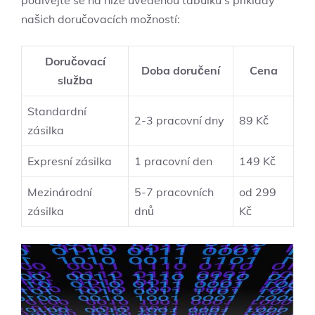
⁢podívejte se na níže⁢ uvedenou tabulku s ‍příklady
našich doručovacích možností:
Doručovací
Doba doručení
Cena
služba
Standardní
2-3 pracovní dny
89 Kč
zásilka
Expresní zásilka
1 pracovní den
149 Kč
Mezinárodní
5-7 ⁣pracovních
od ‍299‌
zásilka
dnů
Kč