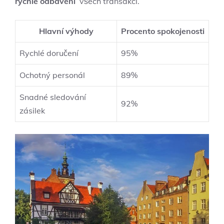
rychlé odbavení
⁢ všech transakcí.
Hlavní výhody
Procento spokojenosti
Rychlé doručení
95%
Ochotný personál
89%
Snadné⁣ sledování
92%
zásilek