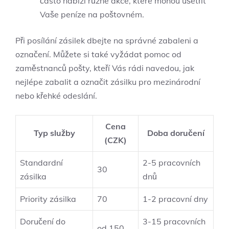
často nabízí různé​ akce,⁣ které mohou ušetřit
Vaše⁢ peníze na poštovném.
Při posílání ⁤zásilek dbejte na správné ⁣zabaleni a
označení. Můžete ⁢si ⁣také vyžádat pomoc ⁣od
zaměstnanců pošty, kteří Vás rádi navedou,⁢ jak
nejlépe ​zabalit a označit zásilku pro mezinárodní
nebo křehké odeslání.
Cena
Typ služby
Doba⁣ doručení
(CZK)
Standardní
2-5 pracovních
30
zásilka
dnů
Priority zásilka
70
1-2 pracovní dny
Doručení do⁢
3-15​ pracovních⁢
od‌ 150