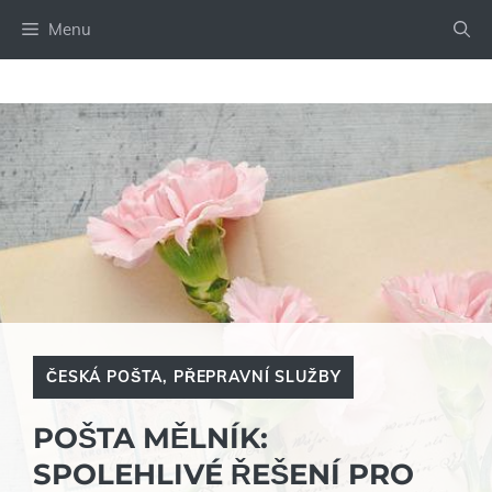
Přeskočit
Menu
na
obsah
ČESKÁ POŠTA
,
PŘEPRAVNÍ SLUŽBY
POŠTA MĚLNÍK:
SPOLEHLIVÉ ŘEŠENÍ PRO