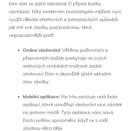
tom, kde ⁣se jejich odeslané ‌či přijaté​ balíky
nacházejí. Díky moderním technologiím můžete nyní⁤
využít několik efektivních a jednoduchých způsobů,
jak mít své zásilky ​pod kontrolou. Mezi
nejpopulárnější patří:
Online ‌sledování:
Většina poštovních a
přepravních služeb⁢ poskytuje⁤ na ⁢svých
webových stránkách možnost zadat
‍sledovací‌ číslo a ⁢okamžitě zjistit ​aktuální
stav zásilky.
Mobilní aplikace:
Na‌ trhu existuje celá řada
⁣aplikací, které umožňují sledování více ‌zásilek
na jednom místě. Tyto aplikace vám navíc
často pošlou upozornění, když se s vaší
zásilkou něco děje.