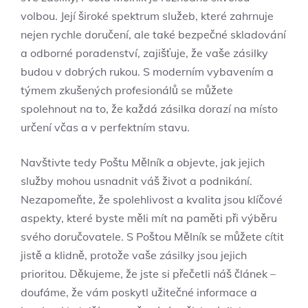
volbou. ‍Její široké spektrum služeb,​ které zahrnuje
nejen rychle ⁤doručení, ‍ale také bezpečné‍ skladování
​a odborné ‌poradenství, zajišťuje, že ‌vaše zásilky
budou v​ dobrých rukou. S moderním vybavením a
týmem ​zkušených profesionálů​ se můžete
‌spolehnout ‍na to, že⁤ každá zásilka‍ dorazí na‍ místo
určení včas a ⁣v perfektním stavu.
Navštivte⁤ tedy Poštu Mělník a objevte, jak jejich
služby mohou usnadnit váš⁤ život a⁢ podnikání.
Nezapomeňte, ⁣že spolehlivost a kvalita jsou klíčové
aspekty, které ‍byste měli mít na paměti při výběru
svého doručovatele. S​ Poštou Mělník se‌ můžete cítit
jistě a klidně, protože vaše zásilky jsou jejich
‌prioritou. Děkujeme, ⁣že jste si ​přečetli ⁤náš článek –
doufáme, že vám poskytl užitečné informace a