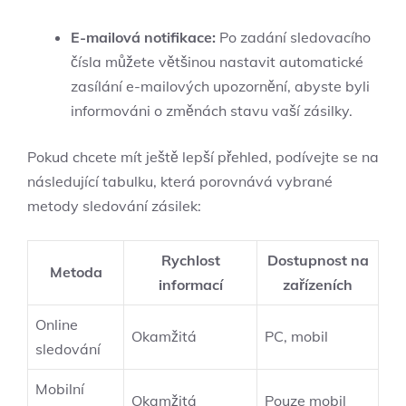
E-mailová notifikace:
Po zadání sledovacího
čísla můžete ⁢většinou ⁤nastavit automatické⁢
zasílání e-mailových ⁣upozornění,‍ abyste ⁣byli
informováni o změnách stavu vaší zásilky.
Pokud chcete mít ⁢ještě lepší přehled, podívejte⁢ se ​na‌
následující tabulku, která‍ porovnává ‍vybrané‌
metody sledování zásilek:
Rychlost⁣
Dostupnost ⁤na
Metoda
informací
zařízeních
Online
Okamžitá
PC, mobil
sledování
Mobilní
Okamžitá
Pouze mobil