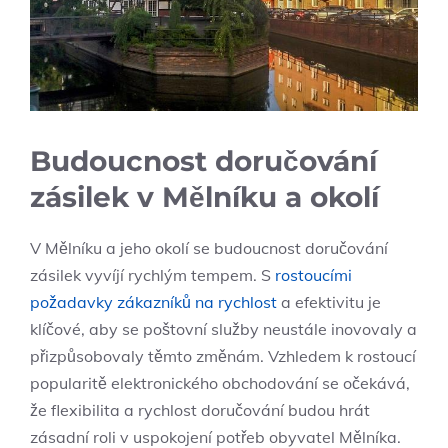
Budoucnost doručování
‌zásilek v ⁤Mělníku⁢ a⁢ okolí
V Mělníku a jeho okolí se budoucnost doručování
zásilek vyvíjí rychlým tempem. S
rostoucími
požadavky zákazníků na rychlost
a efektivitu je
klíčové, aby ​se‍ poštovní ⁢služby neustále inovovaly a
‌přizpůsobovaly těmto změnám. ‌Vzhledem k rostoucí
popularitě elektronického obchodování se očekává,
⁤že flexibilita ‌a⁤ rychlost doručování budou hrát⁢
zásadní ‌roli v⁢ uspokojení potřeb obyvatel Mělníka.