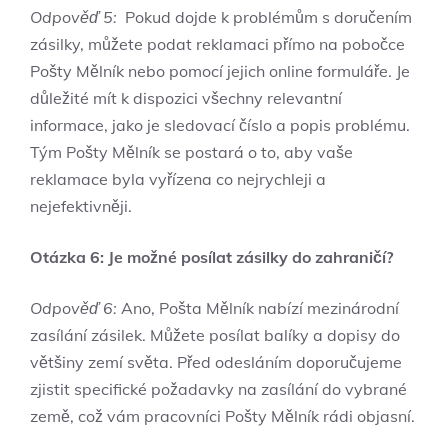
Odpověď 5:
‍ Pokud dojde k problémům ⁤s⁣ doručením
zásilky,⁣ můžete podat reklamaci přímo na pobočce
Pošty Mělník‍ nebo⁣ pomocí jejich online ​formuláře.​ Je
důležité mít k dispozici všechny relevantní
informace, jako je⁤ sledovací⁤ číslo‌ a popis problému.
Tým Pošty Mělník se postará o to, aby vaše
reklamace byla vyřízena co nejrychleji a
nejefektivněji.
Otázka 6: Je⁢ možné posílat zásilky ⁣do zahraničí?
Odpověď 6:
Ano, Pošta Mělník nabízí​ mezinárodní
zasílání zásilek. Můžete posílat balíky ‌a dopisy do
většiny zemí světa.‌ Před odesláním doporučujeme
zjistit specifické ‌požadavky‌ na zasílání do vybrané
země,​ což vám‌ pracovníci Pošty Mělník rádi objasní.