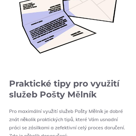
Praktické tipy ⁣pro využití
služeb⁢ Pošty Mělník
Pro maximální ‌využití služeb Pošty⁤ Mělník je‌ dobré
znát několik praktických ⁤tipů,⁤ které Vám ⁢usnadní
práci se⁣ zásilkami a zefektivní celý ⁤proces doručení.
Zde je několik doporučení: