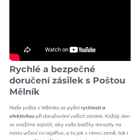
Rychlé ⁤a bezpečné
doručení zásilek s Poštou
Mělník
Naše pošta v ⁢Mělníku se pyšní
rychlostí a
efektivitou
při ⁢doručování ​vašich zásilek.​ Každý den
se snažíme zajistit,⁤ aby vaše balíčky dorazily na
místo určení co nejdříve, a to jak v rámci země, tak ​i