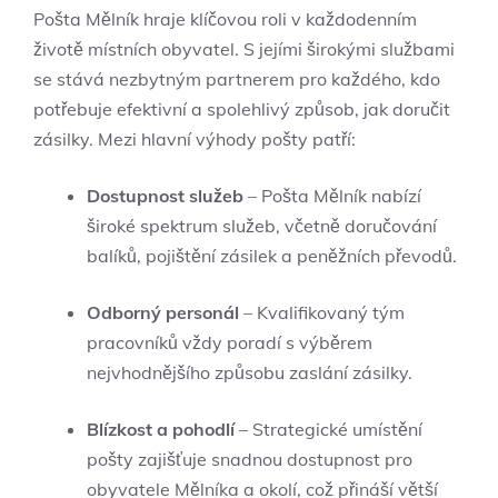
Pošta Mělník hraje ‍klíčovou​ roli v každodenním
životě místních⁤ obyvatel. ‍S jejími širokými službami
se stává nezbytným partnerem pro‌ každého, kdo
potřebuje efektivní a spolehlivý způsob, jak doručit
zásilky. Mezi hlavní výhody pošty patří:
Dostupnost‌ služeb
– Pošta Mělník nabízí
široké spektrum služeb, včetně doručování
‌balíků, ‍pojištění zásilek‍ a ⁣peněžních​ převodů.
Odborný personál
– Kvalifikovaný‌ tým
pracovníků ⁢vždy‍ poradí⁢ s výběrem
nejvhodnějšího způsobu zaslání zásilky.
Blízkost a pohodlí
– Strategické umístění
‌pošty zajišťuje snadnou‍ dostupnost pro
obyvatele Mělníka ‌a okolí, což přináší větší‍