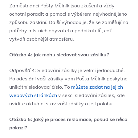
Zaměstnanci Pošty⁣ Mělník jsou ‌zkušení ​a vždy
ochotni poradit a pomoci⁣ s výběrem nejvhodnějšího
způsobu zaslání.⁢ Další​ výhodou ​je, že se zaměřují na
​potřeby místních obyvatel a podnikatelů, což
vytváří⁣ osobnější atmosféru.
Otázka 4:‍ Jak mohu ⁤sledovat svou zásilku?
Odpověď 4:
Sledování ⁣zásilky je velmi jednoduché.
Po odeslání vaší zásilky vám Pošta Mělník poskytne
⁣unikátní sledovací⁣ číslo. To ​
můžete zadat na jejich
webových stránkách
v sekci‌ sledování zásilek, kde
⁣uvidíte aktuální⁢ stav vaší zásilky a její polohu.
Otázka 5:​ Jaký je​ proces reklamace, pokud se něco
pokazí?