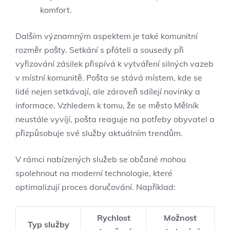
komfort.
Dalším‌ významným‌ aspektem je také komunitní
rozměr⁣ pošty. ‌Setkání s přáteli a sousedy ​při⁤
vyřizování zásilek ⁣přispívá ⁤k vytváření silných vazeb
⁣v místní komunitě. ⁣Pošta se stává místem, ⁤kde se​
lidé nejen setkávají, ale zároveň ⁤sdílejí novinky a
informace. Vzhledem k tomu, že se ⁢město ⁤Mělník
neustále ​vyvíjí, pošta⁣ reaguje‍ na potřeby obyvatel⁤ a‌
přizpůsobuje své služby⁢ aktuálním‌ trendům.
V rámci nabízených ​služeb⁤ se občané mohou
spolehnout na ‍moderní technologie, ⁣které
optimalizují​ proces doručování. ⁤Například:
Rychlost
Možnost
Typ služby