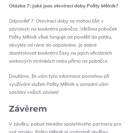
Otázka 7: Jaké jsou ⁢otevírací⁣ doby Pošty ⁤Mělník?
Odpověď 7:
‌Otevírací doby se mohou lišit ‍v ​
závislosti ⁣na konkrétní pobočce. Většina‍ poboček
Pošty Mělník ⁤však funguje od​ pondělí do‌ pátku,
obvykle od rána do odpoledne.⁣ Je ‍dobré
zkontrolovat konkrétní​ časy ⁢na ‍jejich oficiálních
webových stránkách nebo přímo na pobočce.
Doufáme, že‍ vám ⁤tyto informace pomohou při‍
využívání služeb Pošty Mělník a ⁣usnadní vám
‍zasílání‌ vašich zásilek!
Závěrem
V závěru, pokud hledáte spolehlivého partnera pro⁣
své zásilky, ‌Pošta ⁤Mělník je ⁣rozhodně ⁤skvělou