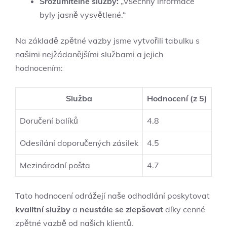
Srozumitelné služby:
„Všechny informace
byly jasně vysvětlené.“
Na základě zpětné vazby jsme vytvořili tabulku s
našimi nejžádanějšími službami a jejich
hodnocením:
Služba
Hodnocení (z 5)
Doručení balíků
4.8
Odesílání doporučených zásilek
4.5
Mezinárodní pošta
4.7
Tato hodnocení odrážejí naše odhodlání poskytovat
kvalitní služby
a
neustále se zlepšovat
díky cenné
zpětné vazbě od našich klientů.