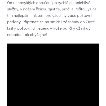
Od neobvyklých doručení po rychlé a spolehlivé
služby, v našem článku zjistíte, proč je Pošta Lysice
tím nejlepším místem pro všechny vaše poštovní
potřeby. Připravte se na smích i záznamy do Zlaté
knihy poštovních legend – vaše balíčky už nikdy
nebudou tak obyčejné!