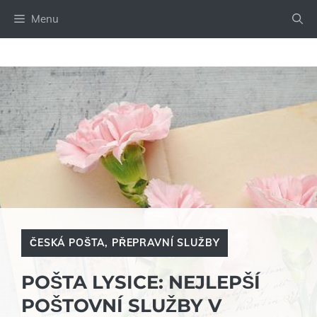
Přeskočit
Menu
na
obsah
ČESKÁ POŠTA
,
PŘEPRAVNÍ SLUŽBY
POŠTA LYSICE: NEJLEPŠÍ
POŠTOVNÍ SLUŽBY V