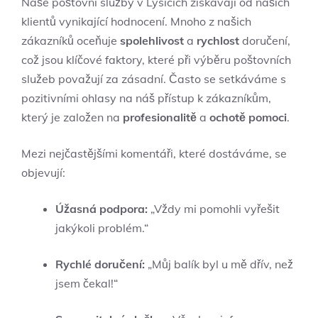
Naše poštovní služby v Lysicích získávají od našich
klientů vynikající hodnocení. Mnoho z našich
zákazníků oceňuje
spolehlivost
a
rychlost
doručení,
což jsou klíčové faktory, které při výběru poštovních
služeb považují za zásadní. Často se setkáváme s
pozitivními ohlasy na náš přístup k zákazníkům,
který je založen na
profesionalitě
a
ochotě pomoci
.
Mezi nejčastějšími komentáři, které dostáváme, se
objevují:
Úžasná podpora:
„Vždy mi pomohli vyřešit
jakýkoli problém.“
Rychlé doručení:
„Můj balík byl u mě dřív, než
jsem čekal!“