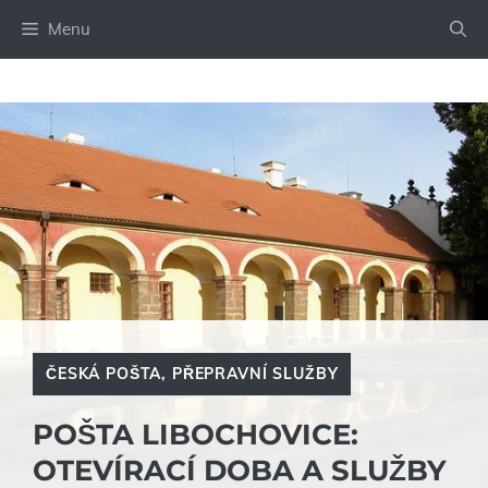
Přeskočit
Menu
na
obsah
ČESKÁ POŠTA
,
PŘEPRAVNÍ SLUŽBY
POŠTA LIBOCHOVICE:
OTEVÍRACÍ DOBA A SLUŽBY