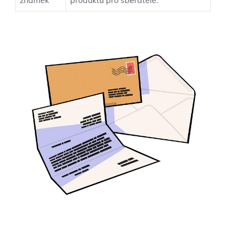
známek
produktů pro sběratele.