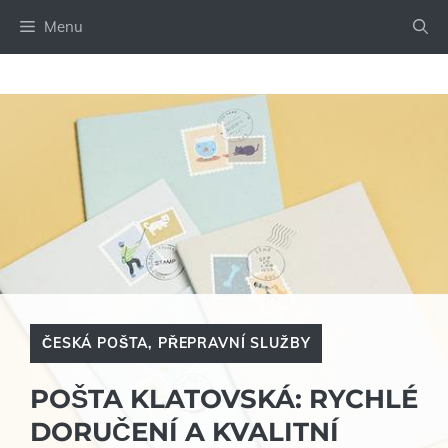
Přeskočit
Menu
na
obsah
ČESKÁ POŠTA
,
PŘEPRAVNÍ SLUŽBY
POŠTA KLATOVSKÁ: RYCHLÉ
DORUČENÍ A KVALITNÍ