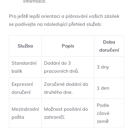
informace.
Pro ještě lepší orientaci a plánování vašich zásilek
se podívejte na následující přehled služeb:
Doba
Služba
Popis
doručení
Standardní
Dodání do 3
3 dny
balík
pracovních dnů.
Expressní
Zaručené dodání do
1 den
doručení
druhého dne.
Podle
Mezinárodní
Možnost posílání do
cílové
pošta
zahraničí.
země