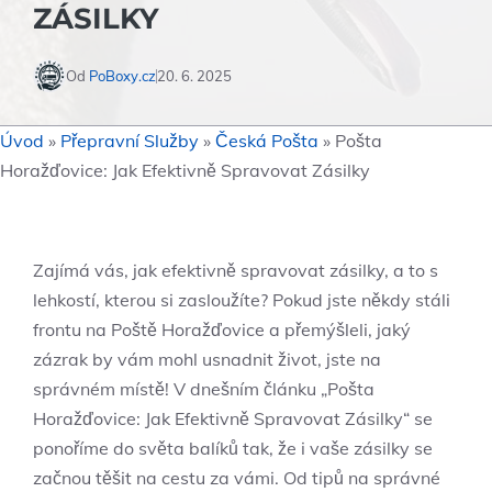
ZÁSILKY
Od
PoBoxy.cz
20. 6. 2025
Úvod
»
Přepravní Služby
»
Česká Pošta
»
Pošta
Horažďovice: Jak Efektivně Spravovat Zásilky
Zajímá vás, jak efektivně spravovat zásilky, a to s
lehkostí, kterou si zasloužíte? Pokud jste někdy stáli
frontu na Poště Horažďovice a přemýšleli, jaký
zázrak by vám mohl usnadnit život, jste na
správném místě! V dnešním článku „Pošta
Horažďovice: Jak Efektivně Spravovat Zásilky“ se
ponoříme do světa balíků tak, že i vaše zásilky se
začnou těšit na cestu za vámi. Od tipů na správné