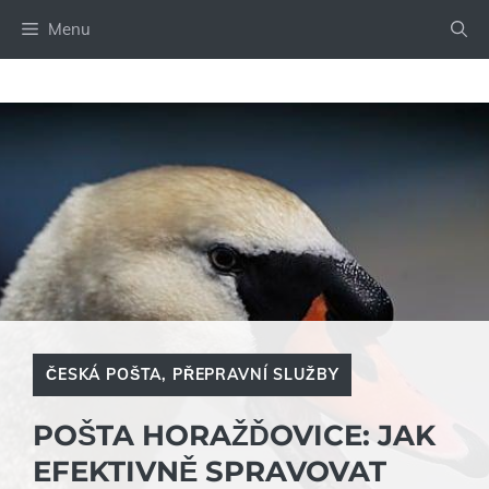
Přeskočit
Menu
na
obsah
ČESKÁ POŠTA
,
PŘEPRAVNÍ SLUŽBY
POŠTA HORAŽĎOVICE: JAK
EFEKTIVNĚ SPRAVOVAT