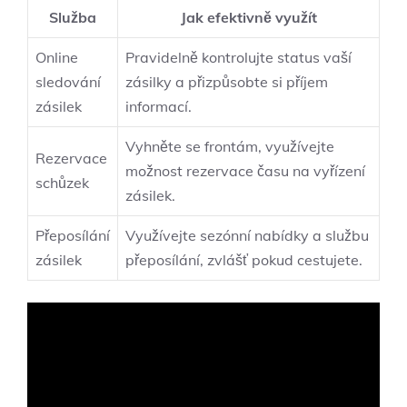
Služba
Jak efektivně využít
Online
Pravidelně kontrolujte status vaší
sledování
zásilky a přizpůsobte si příjem
zásilek
informací.
Vyhněte se frontám, využívejte
Rezervace
možnost rezervace času na vyřízení
schůzek
zásilek.
Přeposílání
Využívejte sezónní nabídky a službu
zásilek
přeposílání, zvlášť pokud cestujete.