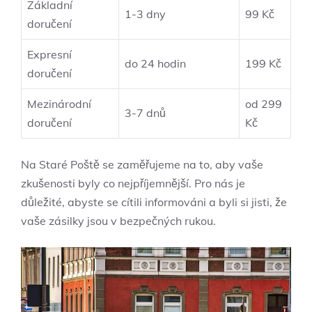
Základní
1-3 dny
99 Kč
doručení
Expresní
do 24 hodin
199⁣ Kč
doručení
Mezinárodní
od 299
3-7 dnů
doručení
Kč
Na Staré Poště se zaměřujeme na to, aby vaše
zkušenosti ‌byly co nejpříjemnější. Pro nás je
důležité, abyste se cítili informováni ⁣a byli​ si jisti, že
vaše zásilky jsou v ‍bezpečných⁣ rukou.