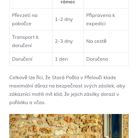
rámec
Převzetí na
Připraveno k
1-2 dny
pobočce
expedici
Transport k
2-3 dny
Na cestě
doručení
Doručení
1 den
Doručeno
Celkově lze říci, že Stará Pošta v Přelouči klade
maximální ‌důraz na‌ bezpečnost ⁢svých zásilek, aby
zákazníci ⁤mohli mít klid,‌ že jejich zásilky dorazí v
pořádku a včas.