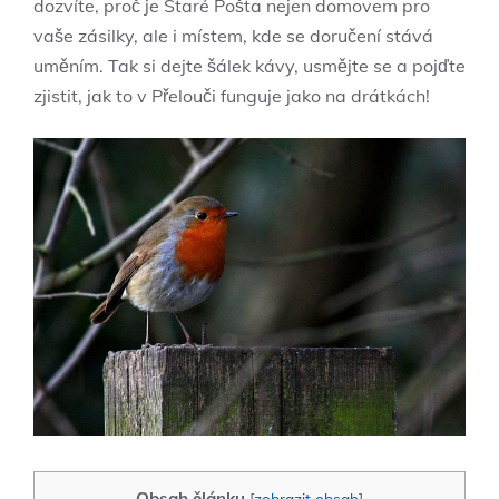
dozvíte, proč je Staré Pošta nejen domovem pro
vaše zásilky, ale ⁢i místem, ‌kde se doručení stává
uměním. Tak si dejte‌ šálek kávy, usmějte se a pojďte
zjistit, jak to v Přelouči funguje jako na drátkách!
Obsah článku
[
zobrazit obsah
]