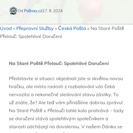
Od
PoBoxy.cz
17. 8. 2024
Úvod
»
Přepravní Služby
»
Česká Pošta
»
Na Staré Poště
Přelouč: Spolehlivé Doručení
Na Staré Poště Přelouč: Spolehlivé Doručení
Představte si situaci: ⁤objednali jste si skvělou novou
hračku, ale místo radosti z rozbalování vás čeká
⁢nervozita a nekonečné sledování stavu zásilky. To
už znáte, že? Ale ⁣teď vám ⁣přinášíme dobrou zprávu!
Na Staré Poště v Přelouči​ tohle kolo prohrává – tady
‍se doručení⁣ stává spolehlivým společníkem a
starosti odcházejí na dovolenou. V našem článku se