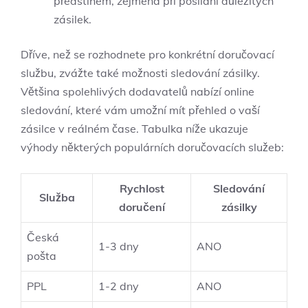
předstihem, ⁣zejména při posílání důležitých
zásilek.
Dříve, než se rozhodnete pro konkrétní doručovací
službu, zvážte také​ možnosti sledování zásilky.
Většina‍ spolehlivých dodavatelů nabízí online
sledování, které vám⁢ umožní mít přehled o vaší
zásilce v ‍reálném čase. ‍Tabulka níže ukazuje
výhody některých populárních doručovacích služeb:
Rychlost
Sledování
Služba
doručení
zásilky
Česká
1-3 dny
ANO
pošta
PPL
1-2​ dny
ANO