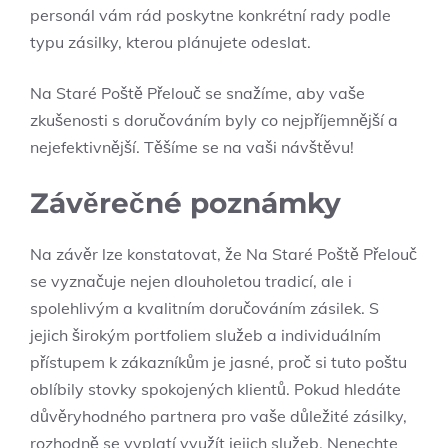
personál vám rád poskytne konkrétní rady podle
typu zásilky, kterou plánujete odeslat. ‌
Na Staré Poště​ Přelouč se snažíme, aby vaše
zkušenosti s doručováním byly co nejpříjemnější a
nejefektivnější. Těšíme se na vaši návštěvu!
Závěrečné poznámky
Na​ závěr lze konstatovat, že Na Staré Poště Přelouč‌
se vyznačuje nejen dlouholetou‌ tradicí, ale ​i
spolehlivým a kvalitním ⁢doručováním zásilek. S
jejich širokým portfoliem služeb a individuálním
přístupem k zákazníkům‌ je jasné, proč si tuto poštu
oblíbily stovky⁣ spokojených klientů. Pokud hledáte
důvěryhodného partnera ​pro⁢ vaše důležité zásilky,
rozhodně se vyplatí využít jejich služeb. Nenechte