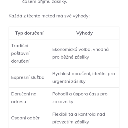
časem​ příjmu zásilky.
Každá z‌ těchto metod má své výhody:
Typ doručení
Výhody
Tradiční
Ekonomická volba,​ vhodná
poštovní
pro běžné zásilky
doručení
Rychlost⁣ doručení, ideální pro⁤
Expresní služba
urgentní zásilky
Doručení na
Pohodlí⁢ a úspora⁣ času ‍pro⁢
adresu
zákazníky
Flexibilita a kontrola nad
Osobní odběr
převzetím zásilky