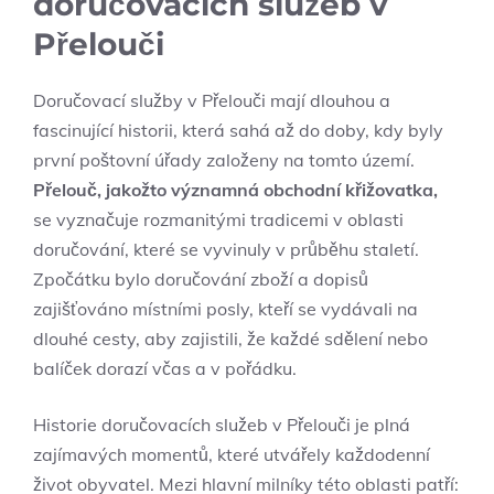
doručovacích služeb v
Přelouči
Doručovací služby v Přelouči mají ⁤dlouhou a
fascinující historii, která sahá​ až do doby,‍ kdy byly
první poštovní úřady založeny na⁤ tomto území.
Přelouč, jakožto významná obchodní křižovatka,
⁤
se vyznačuje rozmanitými tradicemi ​v oblasti
doručování, které se vyvinuly v průběhu staletí.
Zpočátku bylo doručování zboží⁤ a dopisů
⁣zajišťováno místními ‍posly, kteří se vydávali na
dlouhé cesty, aby zajistili, že každé sdělení nebo
balíček ⁤dorazí včas a v pořádku.
Historie doručovacích služeb v Přelouči je plná
zajímavých momentů, které utvářely každodenní
život obyvatel. Mezi hlavní milníky této ‍oblasti patří: