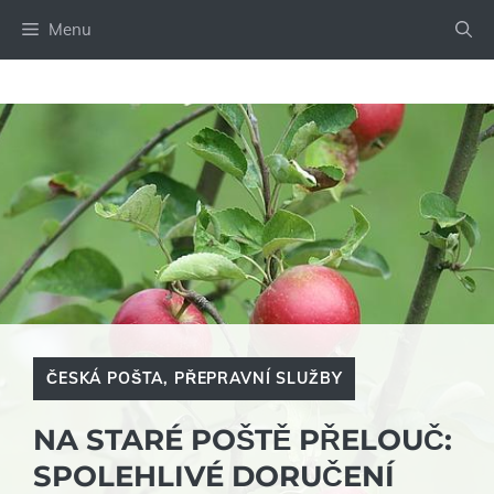
Přeskočit
Menu
na
obsah
ČESKÁ POŠTA
,
PŘEPRAVNÍ SLUŽBY
NA STARÉ POŠTĚ PŘELOUČ:
SPOLEHLIVÉ DORUČENÍ