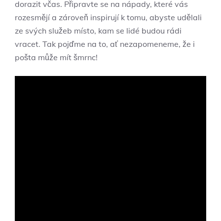
dorazit včas. Připravte se na nápady, které vás
rozesmějí a zároveň inspirují k tomu, abyste udělali
ze svých služeb místo, kam se lidé budou rádi
vracet. Tak pojďme na to, ať nezapomeneme, že i
pošta může mít šmrnc!