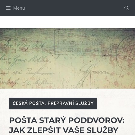
Přeskočit
Menu
na
obsah
ČESKÁ POŠTA
,
PŘEPRAVNÍ SLUŽBY
POŠTA STARÝ PODDVOROV:
JAK ZLEPŠIT VAŠE SLUŽBY