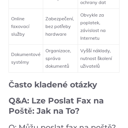
ochrany dat
Obvykle za
Online
Zabezpečení,
poplatek,
faxovací
bez potřeby
závislost na
služby
hardware
Internetu
Organizace,
Vyšší náklady,
Dokumentové
správa
nutnost školení
systémy
dokumentů
uživatelů
Často kladené otázky
Q&A: Lze Poslat Fax na
Poště: Jak na To?
Q: Můžu poslat fax na poště?