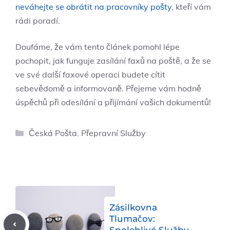
neváhejte se obrátit na pracovníky pošty
, kteří vám
rádi poradí.
Doufáme, že vám tento článek pomohl lépe
pochopit, jak funguje zasílání faxů na poště, a že se
ve své další faxové operaci budete cítit
sebevědomě a informovaně. Přejeme vám hodně
úspěchů při odesílání a přijímání vašich dokumentů!
Rubriky
Česká Pošta
,
Přepravní Služby
Zásilkovna
Tlumačov: