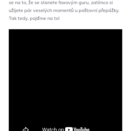
se na to, že se stanete faxovým guru, zatímco si
užijete pár veselých momentů u poštovní přepážky.
Tak tedy, pojďme na to!