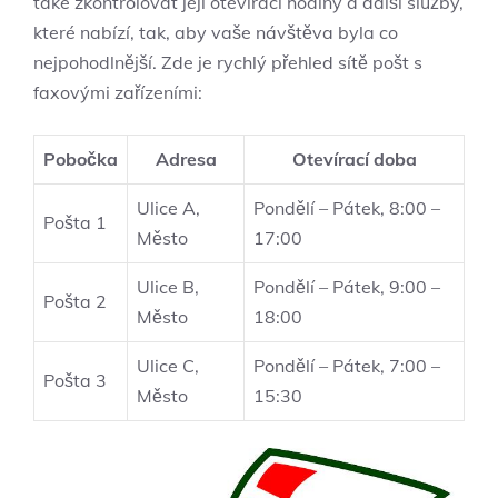
také zkontrolovat její otevírací hodiny a další služby,
které nabízí, tak, aby vaše návštěva byla co
nejpohodlnější. Zde je rychlý přehled sítě pošt s
faxovými zařízeními:
Pobočka
Adresa
Otevírací doba
Ulice A,
Pondělí – Pátek, 8:00 –
Pošta 1
Město
17:00
Ulice B,
Pondělí – Pátek, 9:00 –
Pošta 2
Město
18:00
Ulice C,
Pondělí – Pátek, 7:00 –
Pošta 3
Město
15:30