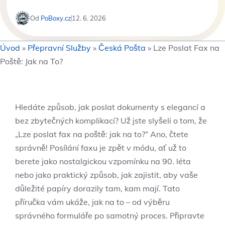
Od
PoBoxy.cz
12. 6. 2026
Úvod
»
Přepravní Služby
»
Česká Pošta
»
Lze Poslat Fax na
Poště: Jak na To?
Hledáte způsob, jak poslat dokumenty s elegancí a
bez zbytečných komplikací? Už jste slyšeli o tom, že
„Lze poslat fax na poště: jak na to?“ Ano, čtete
správně! Posílání faxu je zpět v módu, ať už to
berete jako nostalgickou vzpomínku na 90. léta
nebo jako praktický způsob, jak zajistit, aby vaše
důležité papíry dorazily tam, kam mají. Tato
příručka vám ukáže, jak na to – od výběru
správného formuláře po samotný proces. Připravte