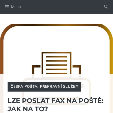
Přeskočit
Menu
na
obsah
ČESKÁ POŠTA
,
PŘEPRAVNÍ SLUŽBY
LZE POSLAT FAX NA POŠTĚ:
JAK NA TO?