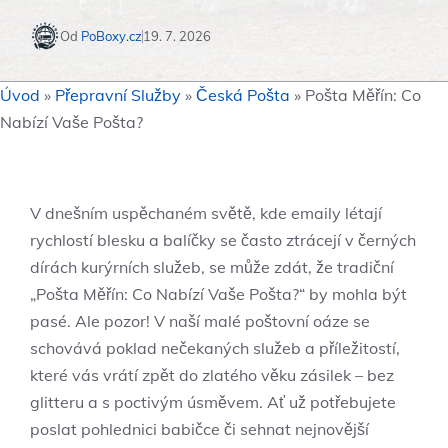
Od
PoBoxy.cz
19. 7. 2026
Úvod
»
Přepravní Služby
»
Česká Pošta
»
Pošta Měřín: Co
Nabízí Vaše Pošta?
V dnešním uspěchaném světě, kde emaily létají
rychlostí blesku a balíčky se často ztrácejí v černých
dírách kurýrních služeb, se může zdát, že tradiční
„Pošta Měřín: Co Nabízí Vaše Pošta?“ by mohla být
pasé. Ale pozor! V naší malé poštovní oáze se
schovává poklad nečekaných služeb a příležitostí,
které vás vrátí zpět do zlatého věku zásilek – bez
glitteru a s poctivým úsměvem. Ať už potřebujete
poslat pohlednici babičce či sehnat nejnovější