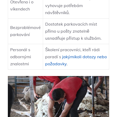
Otevřeno i o
vyhovuje potřebám
víkendech
návštěvníků.
Dostatek parkovacích míst
Bezproblémové
přímo u pošty znatelně
parkování
usnadňuje přístup k službám.
Personál s
Školení pracovníci, kteří rádi
odbornými
poradí s
jakýmikoli dotazy nebo
znalostmi
požadavky
.