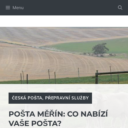
Přeskočit
Menu
na
obsah
ČESKÁ POŠTA
,
PŘEPRAVNÍ SLUŽBY
POŠTA MĚŘÍN: CO NABÍZÍ
VAŠE POŠTA?