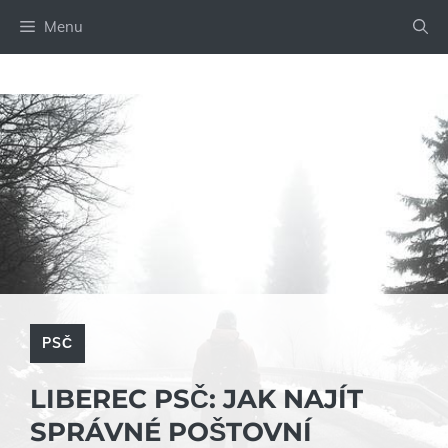
Přeskočit
Menu
na
obsah
PSČ
LIBEREC PSČ: JAK NAJÍT
SPRÁVNÉ POŠTOVNÍ