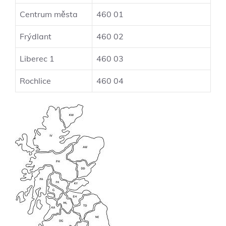
Centrum města
460 01
Frýdlant
460 02
Liberec 1
460 03
Rochlice
460 04