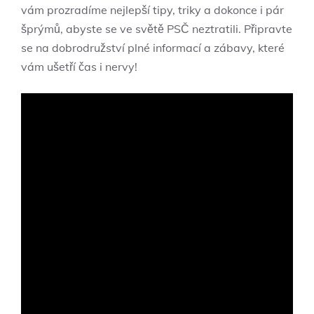
vám prozradíme nejlepší tipy, triky a dokonce i pár
šprýmů, abyste se ve světě PSČ neztratili. Připravte
se na dobrodružství plné informací a zábavy, které
vám ušetří čas i nervy!