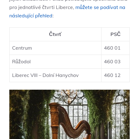
pro jednotlivé čtvrti Liberce,
můžete se podívat na
následující přehled
:
Čtvrť
PSČ
Centrum
460 01
Růžodol
460 03
Liberec VIII – Dolní Hanychov
460 12