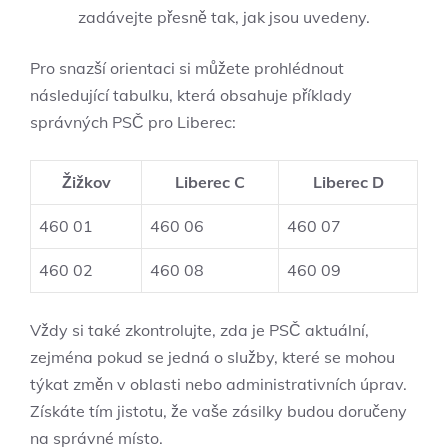
zadávejte přesně tak, jak jsou uvedeny.
Pro snazší orientaci si můžete prohlédnout
následující tabulku, která obsahuje příklady
správných PSČ pro Liberec:
Žižkov
Liberec C
Liberec D
460 01
460 06
460 07
460 02
460 08
460 09
Vždy si také zkontrolujte, zda je PSČ aktuální,
zejména pokud se jedná o služby, které se mohou
týkat změn v oblasti nebo administrativních úprav.
Získáte tím jistotu, že vaše zásilky budou doručeny
na správné místo.