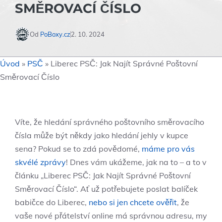
SMĚROVACÍ ČÍSLO
Od
PoBoxy.cz
2. 10. 2024
Úvod
»
PSČ
»
Liberec PSČ: Jak Najít Správné Poštovní
Směrovací Číslo
Víte, že hledání správného poštovního směrovacího
čísla může být někdy jako hledání jehly v kupce
sena? Pokud se to zdá povědomé,
máme pro vás
skvélé zprávy
! Dnes vám ukážeme, jak na to – a to v
článku „Liberec PSČ: Jak Najít Správné Poštovní
Směrovací Číslo“. Ať už potřebujete poslat balíček
babičce do Liberec,
nebo si jen chcete ověřit
, že
vaše nové přátelství online má správnou adresu, my