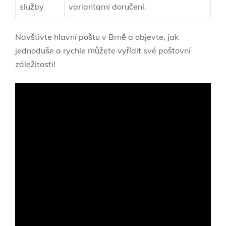
služby
variantami doručení.
Navštivte hlavní poštu v Brně a objevte, jak
jednoduše a rychle můžete vyřídit své poštovní
záležitosti!