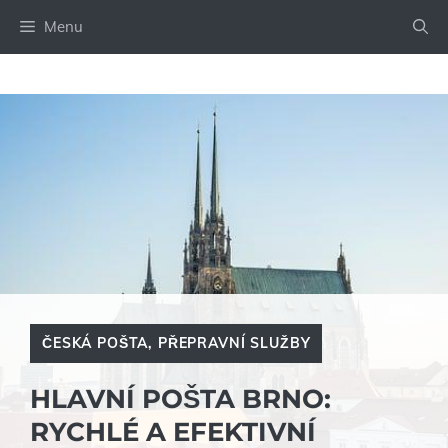
Přeskočit
Menu
na
obsah
ČESKÁ POŠTA
,
PŘEPRAVNÍ SLUŽBY
HLAVNÍ POŠTA BRNO:
RYCHLÉ A EFEKTIVNÍ