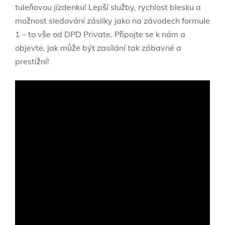
tuleňovou jízdenku! Lepší služby, rychlost blesku a
možnost sledování zásilky jako na závodech formule
1 – to vše od DPD Private. Připojte se k nám a
objevte, jak může být zasílání tak zábavné a
prestižní!