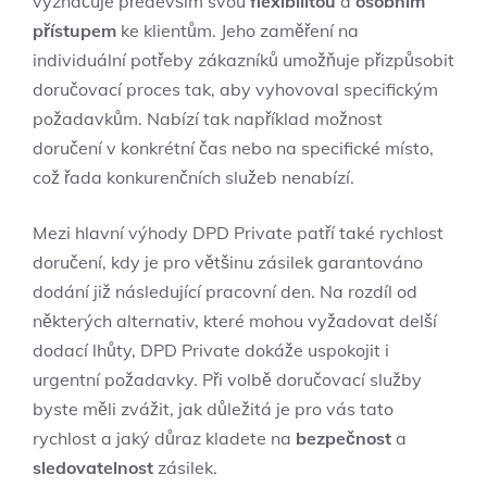
vyznačuje především svou
flexibilitou
a
osobním
přístupem
ke klientům. Jeho zaměření na
individuální potřeby zákazníků umožňuje přizpůsobit
doručovací proces tak, aby vyhovoval specifickým
požadavkům. Nabízí tak například možnost
doručení v konkrétní čas nebo na specifické místo,
což řada konkurenčních služeb nenabízí.
Mezi hlavní výhody DPD Private patří také rychlost
doručení, kdy je pro většinu zásilek garantováno
dodání již následující pracovní den. Na rozdíl od
některých alternativ, které mohou vyžadovat delší
dodací lhůty, DPD Private dokáže uspokojit i
urgentní požadavky. Při volbě doručovací služby
byste měli zvážit, jak důležitá je pro vás tato
rychlost a jaký důraz kladete na
bezpečnost
a
sledovatelnost
zásilek.