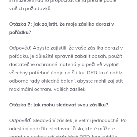
si můžete snadno propočítat cenu přesně podle
vašich požadavků.
Otázka 7: Jak zajistit, že moje zásilka dorazí v
pořádku?
Odpověď:
Abyste zajistili, že vaše zásilka dorazí v
pořádku, je důležité správně zabalit obsah, použít
dostatečné ochranné materiály a pečlivě vyplnit
všechny potřebné údaje na štítku. DPD také nabízí
odborné rady ohledně balení, abyste mohli zajistit
maximální ochranu vašich zásilek.
Otázka 8: Jak mohu sledovat svou zásilku?
Odpověď:
Sledování zásilek je velmi jednoduché. Po
odeslání obdržíte sledovací číslo, které můžete
zadat na webových stránkách DPD, kde uvidíte