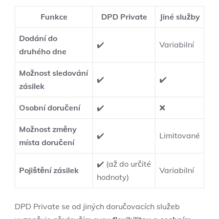
Funkce
DPD Private
Jiné služby
Dodání do
✔️
Variabilní
druhého dne
Možnost sledování
✔️
✔️
zásilek
Osobní doručení
✔️
❌
Možnost změny
✔️
Limitované
místa doručení
✔️ (až do určité
Pojištění zásilek
Variabilní
hodnoty)
DPD Private se od jiných doručovacích služeb