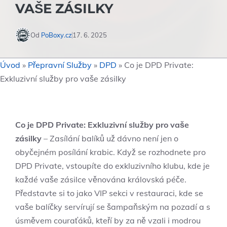
VAŠE ZÁSILKY
Od
PoBoxy.cz
17. 6. 2025
Úvod
»
Přepravní Služby
»
DPD
»
Co je DPD Private:
Exkluzivní služby pro vaše zásilky
Co je DPD Private: Exkluzivní služby pro vaše
zásilky
– Zasílání balíků už dávno není jen o
obyčejném posílání krabic. Když se rozhodnete pro
DPD Private, vstoupíte do exkluzivního klubu, kde je
každé vaše zásilce věnována královská péče.
Představte si to jako VIP sekci v restauraci, kde se
vaše balíčky servírují se šampaňským na pozadí a s
úsměvem couraťáků, kteří by za ně vzali i modrou