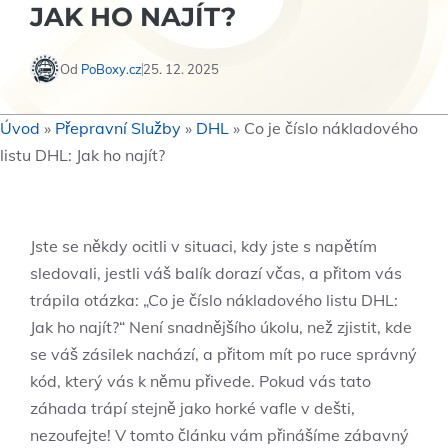
JAK HO NAJÍT?
Od
PoBoxy.cz
25. 12. 2025
Úvod
»
Přepravní Služby
»
DHL
»
Co je číslo nákladového
listu DHL: Jak ho najít?
Jste se někdy ocitli v situaci, kdy jste s napětím
sledovali, jestli váš balík dorazí včas, a přitom vás
trápila otázka: „Co je číslo nákladového listu DHL:
Jak ho najít?“ Není snadnějšího úkolu, než zjistit, kde
se váš zásilek nachází, a přitom mít po ruce správný
kód, který vás k němu přivede. Pokud vás tato
záhada trápí stejně jako horké vafle v dešti,
nezoufejte! V tomto článku vám přinášíme zábavný