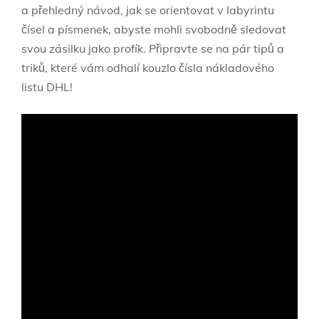
a přehledný návod, jak se orientovat v labyrintu
čísel a písmenek, abyste mohli svobodně sledovat
svou zásilku jako profík. Připravte se na pár tipů a
triků, které vám odhalí kouzlo čísla nákladového
listu DHL!