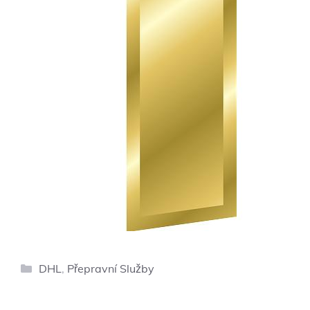
Rubriky
DHL
,
Přepravní Služby