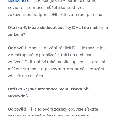
sledovací číslo
. Pokud je vše v pořádku a stále
nevidíte informace, můžete kontaktovat
zákaznickou podporu DHL, kde vám rádi pomohou.
Otázka 6: Můžu sledovat zásilky DHL i na mobilním
zařízení?
Odpověď:
Ano, sledování zásilek DHL je možné jak
z desktopového prohlížeče, tak i na mobilním
zařízení. DHL nabízí také mobilní aplikaci, kterou si
můžete stáhnout a používat pro snadné sledování
zásilek na cestách.
Otázka 7: Jaké informace mohu získat při
sledování?
Odpověď:
Při sledování zásilky obvykle získáte
informace o místě a čase, kdy byla zásilka