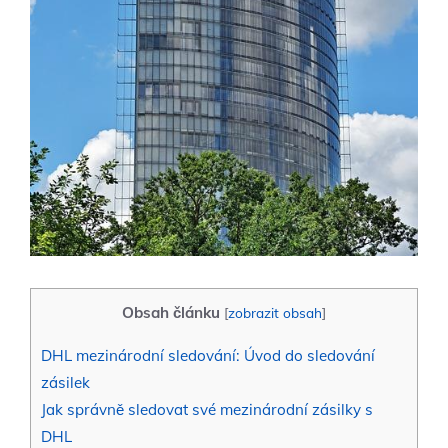
Obsah článku
[
zobrazit obsah
]
DHL mezinárodní sledování: Úvod do sledování
zásilek
Jak správně sledovat své mezinárodní zásilky s
DHL