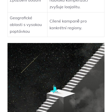
zvyšuje loajalitu.
Geografické
Cílené kampaně pro
oblasti s vysokou
konkrétní regiony.
poptávkou